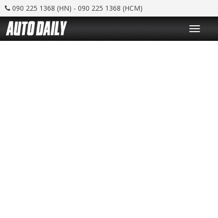
090 225 1368 (HN) - 090 225 1368 (HCM)
T
o
g
g
l
e
n
a
v
i
g
a
t
i
o
n