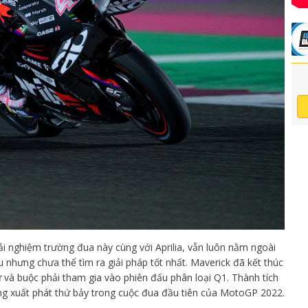
rải nghiệm trường đua này cùng với Aprilia, vẫn luôn nằm ngoài
 nhưng chưa thể tìm ra giải pháp tốt nhất. Maverick đã kết thúc
ử và buộc phải tham gia vào phiên đấu phân loại Q1. Thành tích
àng xuất phát thứ bảy trong cuộc đua đầu tiên của MotoGP 2022.