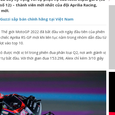
số 12) – thành viên mới nhất của đội Aprilia Racing,
 mới.
 Guzzi sắp bán chính hãng tại Việt Nam
ch Thế giới MotoGP 2022 đã bắt đầu với ngày đầu tiên của phiên
 chiếc Aprilia RS-GP mới khi liên tục nằm trong nhóm dẫn đầu từ
ọt vào top 10.
có được một vị trí trong phiên đua phân loại Q2, nơi anh giành vị
tự bắt đầu. Với thời gian đua 1’53.298, Aleix chỉ kém 3/10 giây