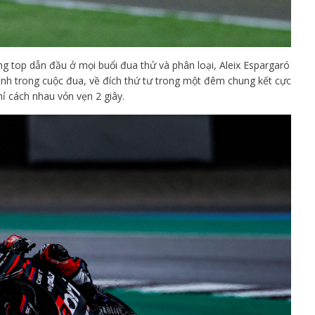
ong top dẫn đầu ở mọi buổi đua thử và phân loại, Aleix Espargaró
nh trong cuộc đua, về đích thứ tư trong một đêm chung kết cực
ỉ cách nhau vỏn vẹn 2 giây.