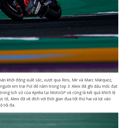
 màn khởi động xuất sắc, vượt qua Rins, Mir và Marc Márquez,
người em trai Pol để nằm trong top 3. Aleix đã ghi dấu mốc đạt
rong lịch sử của Aprilia tại MotoGP và cũng là kết quả khích lệ
tế, Aleix đã về đích với thời gian đua tốt thứ hai và lọt vào
 tối đa.