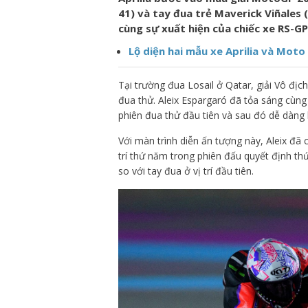
41) và tay đua trẻ Maverick Viñales (
cùng sự xuất hiện của chiếc xe RS-GP
Lộ diện hai mẫu xe Aprilia và Moto
Tại trường đua Losail ở Qatar, giải Vô đị
đua thử. Aleix Espargaró đã tỏa sáng cùng
phiên đua thử đầu tiên và sau đó dễ dàng l
Với màn trình diễn ấn tượng này, Aleix đã 
trí thứ năm trong phiên đấu quyết định thứ 
so với tay đua ở vị trí đầu tiên.