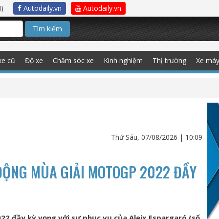
)
Autodaily.vn
Autodaily.vn
Tìm kiếm
xe cũ
Độ xe
Chăm sóc xe
Kinh nghiệm
Thị trường
Xe má
Thứ Sáu, 07/08/2026 | 10:09
 ĐỘNG MÙA GIẢI MOTOGP 2022 ĐẦY
22 đầy kỳ vọng với sự phục vụ của Aleix Espargaró (số