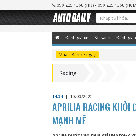
090 225 1368 (HN) - 090 225 1368 (HCM
Đánh giá xe
So sánh
Đánh giá 
Mua - Bán xe ngay
Racing
14:34
|
10/03/2022
APRILIA RACING KHỞI
MẠNH MẼ
Aprilia bước vào mùa giải MotoGP 20