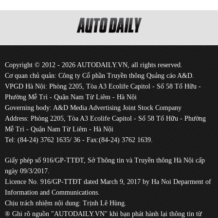
Copyright © 2012 - 2026 AUTODAILY.VN, all rights reserved.
Cơ quan chủ quản: Công ty Cổ phần Truyền thông Quảng cáo A&D.
VPGD Hà Nội: Phòng 2205, Tòa A3 Ecolife Capitol - Số 58 Tố Hữu -
Phường Mễ Trì - Quận Nam Từ Liêm - Hà Nội
Governing body: A&D Media Advertising Joint Stock Company
Address: Phòng 2205, Tòa A3 Ecolife Capitol - Số 58 Tố Hữu - Phường
Mễ Trì - Quận Nam Từ Liêm - Hà Nội
Tel: (84-24) 3762 1635/ 36 - Fax:(84-24) 3762 1639.
Giấy phép số 916/GP-TTĐT, Sở Thông tin và Truyền thông Hà Nội cấp
ngày 09/3/2017.
Licence No. 916/GP-TTĐT dated March 9, 2017 by Ha Noi Deparment of
Information and Communications.
Chịu trách nhiệm nội dung: Trịnh Lê Hùng.
® Ghi rõ nguồn "AUTODAILY.VN" khi bạn phát hành lại thông tin từ