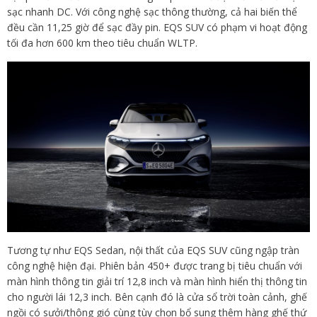
sạc nhanh DC. Với công nghệ sạc thông thường, cả hai biến thể
đều cần 11,25 giờ để sạc đầy pin. EQS SUV có phạm vi hoạt động
tối đa hơn 600 km theo tiêu chuẩn WLTP.
Tương tự như EQS Sedan, nội thất của EQS SUV cũng ngập tràn
công nghệ hiện đại. Phiên bản 450+ được trang bị tiêu chuẩn với
màn hình thông tin giải trí 12,8 inch và màn hình hiển thị thông tin
cho người lái 12,3 inch. Bên cạnh đó là cửa sổ trời toàn cảnh, ghế
ngồi có sưởi/thông gió cùng tùy chọn bổ sung thêm hàng ghế thứ