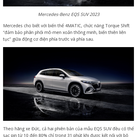
Mercedes-Benz EQS SUV 2023
Mercedes cho biết với biến thể 4MATIC, chức năng Torque Shift
“đảm bảo phân phối mô-men xoắn thông minh, biến thiên liên
tục” giữa động cơ điện phía trước và phía sau.
Theo hãng xe Đức, cả hai phiên bản của mẫu EQS SUV đều có thể
sạc pin từ 10 đến 80% chỉ trong 31 phút khi được kết nối với bộ