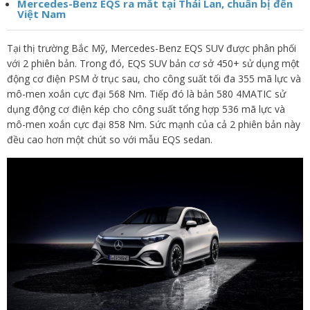
Mercedes-Benz EQS ra mắt tại Thái Lan, chuẩn bị đến
Việt Nam
Tại thị trường Bắc Mỹ, Mercedes-Benz EQS SUV được phân phối
với 2 phiên bản. Trong đó, EQS SUV bản cơ sở 450+ sử dụng một
động cơ điện PSM ở trục sau, cho công suất tối đa 355 mã lực và
mô-men xoắn cực đại 568 Nm. Tiếp đó là bản 580 4MATIC sử
dụng động cơ điện kép cho công suất tổng hợp 536 mã lực và
mô-men xoắn cực đại 858 Nm. Sức mạnh của cả 2 phiên bản này
đều cao hơn một chút so với mẫu EQS sedan.