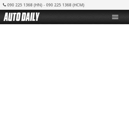
090 225 1368 (HN) - 090 225 1368 (HCM)
T
o
g
g
l
e
n
a
v
i
g
a
t
i
o
n