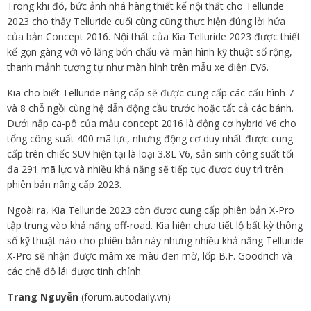
Trong khi đó, bức ảnh nhá hàng thiết kế nội thất cho Telluride
2023 cho thấy Telluride cuối cùng cũng thực hiện đúng lời hứa
của bản Concept 2016. Nội thất của Kia Telluride 2023 được thiết
kế gọn gàng với vô lăng bốn chấu và màn hình kỹ thuật số rộng,
thanh mảnh tương tự như màn hình trên mẫu xe điện EV6.
Kia cho biết Telluride nâng cấp sẽ được cung cấp các cấu hình 7
và 8 chỗ ngồi cùng hệ dẫn động cầu trước hoặc tất cả các bánh.
Dưới nắp ca-pô của mẫu concept 2016 là động cơ hybrid V6 cho
tổng công suất 400 mã lực, nhưng động cơ duy nhất được cung
cấp trên chiếc SUV hiện tại là loại 3.8L V6, sản sinh công suất tối
đa 291 mã lực và nhiều khả năng sẽ tiếp tục được duy trì trên
phiên bản nâng cấp 2023.
Ngoài ra, Kia Telluride 2023 còn được cung cấp phiên bản X-Pro
tập trung vào khả năng off-road. Kia hiện chưa tiết lộ bất kỳ thông
số kỹ thuật nào cho phiên bản này nhưng nhiều khả năng Telluride
X-Pro sẽ nhận được mâm xe màu đen mờ, lốp B.F. Goodrich và
các chế độ lái được tinh chỉnh.
Trang Nguyễn
(forum.autodaily.vn)