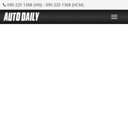
090 225 1368 (HN) - 090 225 1368 (HCM)
T
o
g
g
l
e
n
a
v
i
g
a
t
i
o
n