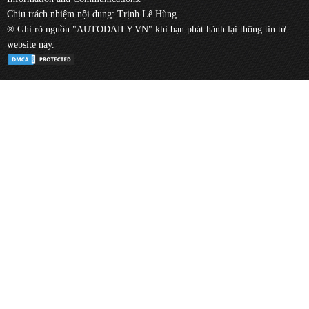
Chịu trách nhiệm nội dung: Trịnh Lê Hùng.
® Ghi rõ nguồn "AUTODAILY.VN" khi bạn phát hành lại thông tin từ
website này.