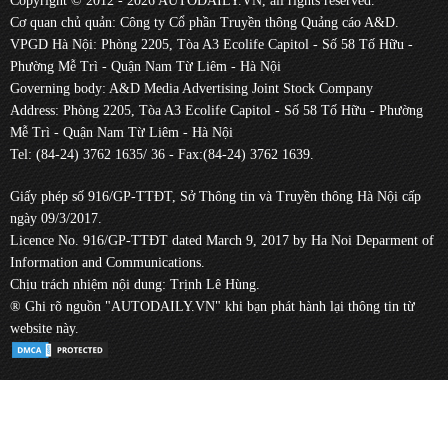
Copyright © 2012 - 2026 AUTODAILY.VN, all rights reserved.
Cơ quan chủ quản: Công ty Cổ phần Truyền thông Quảng cáo A&D.
VPGD Hà Nội: Phòng 2205, Tòa A3 Ecolife Capitol - Số 58 Tố Hữu -
Phường Mễ Trì - Quận Nam Từ Liêm - Hà Nội
Governing body: A&D Media Advertising Joint Stock Company
Address: Phòng 2205, Tòa A3 Ecolife Capitol - Số 58 Tố Hữu - Phường
Mễ Trì - Quận Nam Từ Liêm - Hà Nội
Tel: (84-24) 3762 1635/ 36 - Fax:(84-24) 3762 1639.
Giấy phép số 916/GP-TTĐT, Sở Thông tin và Truyền thông Hà Nội cấp
ngày 09/3/2017.
Licence No. 916/GP-TTĐT dated March 9, 2017 by Ha Noi Deparment of
Information and Communications.
Chịu trách nhiệm nội dung: Trịnh Lê Hùng.
® Ghi rõ nguồn "AUTODAILY.VN" khi bạn phát hành lại thông tin từ
website này.