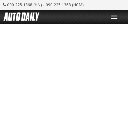
090 225 1368 (HN) - 090 225 1368 (HCM)
T
o
g
g
l
e
n
a
v
i
g
a
t
i
o
n