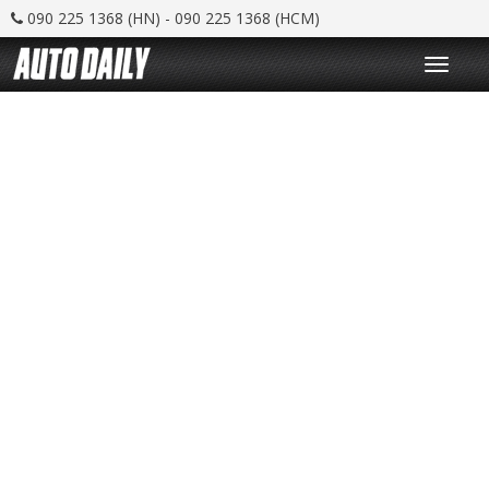
090 225 1368 (HN) - 090 225 1368 (HCM)
T
o
g
g
l
e
n
a
v
i
g
a
t
i
o
n