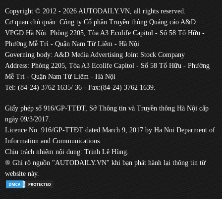
Copyright © 2012 - 2026 AUTODAILY.VN, all rights reserved.
Cơ quan chủ quản: Công ty Cổ phần Truyền thông Quảng cáo A&D.
VPGD Hà Nội: Phòng 2205, Tòa A3 Ecolife Capitol - Số 58 Tố Hữu -
Phường Mễ Trì - Quận Nam Từ Liêm - Hà Nội
Governing body: A&D Media Advertising Joint Stock Company
Address: Phòng 2205, Tòa A3 Ecolife Capitol - Số 58 Tố Hữu - Phường
Mễ Trì - Quận Nam Từ Liêm - Hà Nội
Tel: (84-24) 3762 1635/ 36 - Fax:(84-24) 3762 1639.
Giấy phép số 916/GP-TTĐT, Sở Thông tin và Truyền thông Hà Nội cấp
ngày 09/3/2017.
Licence No. 916/GP-TTĐT dated March 9, 2017 by Ha Noi Deparment of
Information and Communications.
Chịu trách nhiệm nội dung: Trịnh Lê Hùng.
® Ghi rõ nguồn "AUTODAILY.VN" khi bạn phát hành lại thông tin từ
website này.