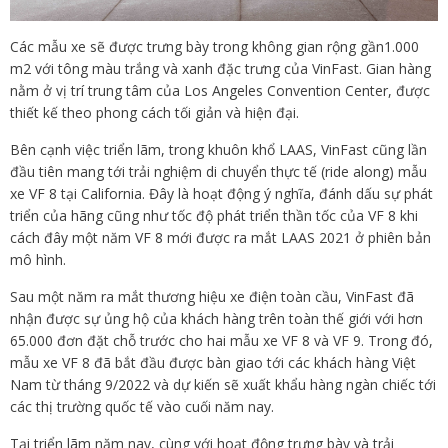
Các mẫu xe sẽ được trưng bày trong không gian rộng gần1.000
m2 với tông màu trắng và xanh đặc trưng của VinFast. Gian hàng
nằm ở vị trí trung tâm của Los Angeles Convention Center, được
thiết kế theo phong cách tối giản và hiện đại.
Bên cạnh việc triển lãm, trong khuôn khổ LAAS, VinFast cũng lần
đầu tiên mang tới trải nghiệm di chuyển thực tế (ride along) mẫu
xe VF 8 tại California. Đây là hoạt động ý nghĩa, đánh dấu sự phát
triển của hãng cũng như tốc độ phát triển thần tốc của VF 8 khi
cách đây một năm VF 8 mới được ra mắt LAAS 2021 ở phiên bản
mô hình.
Sau một năm ra mắt thương hiệu xe điện toàn cầu, VinFast đã
nhận được sự ủng hộ của khách hàng trên toàn thế giới với hơn
65.000 đơn đặt chỗ trước cho hai mẫu xe VF 8 và VF 9. Trong đó,
mẫu xe VF 8 đã bắt đầu được bàn giao tới các khách hàng Việt
Nam từ tháng 9/2022 và dự kiến sẽ xuất khẩu hàng ngàn chiếc tới
các thị trường quốc tế vào cuối năm nay.
Tại triển lãm năm nay, cùng với hoạt động trưng bày và trải