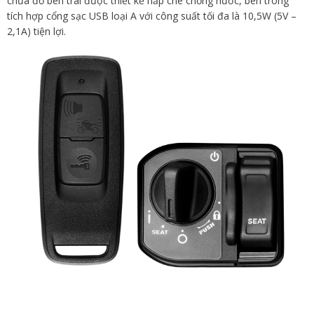
chứa đồ bên trái được thiết kế nắp che chống nước, bên trong
tích hợp cổng sạc USB loại A với công suất tối đa là 10,5W (5V –
2,1A) tiện lợi.