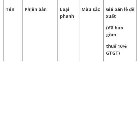
Tên
Phiên bản
Loại
Màu sắc
Giá bán lẻ đề
phanh
xuất
(đã bao
gồm
thuế 10%
GTGT)
VARIO
Phiên bản Thể
Phanh
Xám Đen
56.190.000
160
thao
ABS
Bạc
VND
Phiên bản Đặc
Đỏ Đen
55.690.000
biệt
Bạc
VND