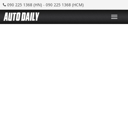
090 225 1368 (HN) - 090 225 1368 (HCM)
T
o
g
g
l
e
n
a
v
i
g
a
t
i
o
n