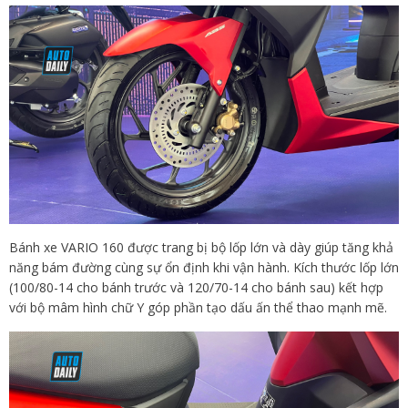
Bánh xe VARIO 160 được trang bị bộ lốp lớn và dày giúp tăng khả
năng bám đường cùng sự ổn định khi vận hành. Kích thước lốp lớn
(100/80-14 cho bánh trước và 120/70-14 cho bánh sau) kết hợp
với bộ mâm hình chữ Y góp phần tạo dấu ấn thể thao mạnh mẽ.