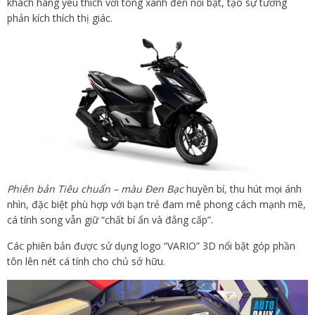
khách hàng yêu thích với tông xanh đen nổi bật, tạo sự tương
phản kích thích thị giác.
Phiên bản Tiêu chuẩn – màu Đen Bạc
huyền bí
,
thu hút mọi ánh
nhìn, đặc biệt phù hợp với bạn trẻ đam mê phong cách mạnh mẽ,
cá tính song vẫn giữ “chất bí ẩn và đẳng cấp”.
Các phiên bản được sử dụng logo “VARIO” 3D nổi bật góp phần
tôn lên nét cá tính cho chủ sở hữu.