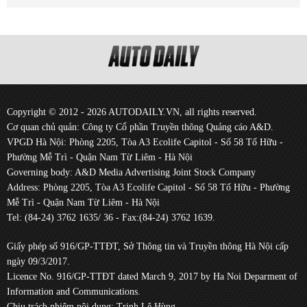
Copyright © 2012 - 2026 AUTODAILY.VN, all rights reserved.
Cơ quan chủ quản: Công ty Cổ phần Truyền thông Quảng cáo A&D.
VPGD Hà Nội: Phòng 2205, Tòa A3 Ecolife Capitol - Số 58 Tố Hữu -
Phường Mễ Trì - Quận Nam Từ Liêm - Hà Nội
Governing body: A&D Media Advertising Joint Stock Company
Address: Phòng 2205, Tòa A3 Ecolife Capitol - Số 58 Tố Hữu - Phường
Mễ Trì - Quận Nam Từ Liêm - Hà Nội
Tel: (84-24) 3762 1635/ 36 - Fax:(84-24) 3762 1639.
Giấy phép số 916/GP-TTĐT, Sở Thông tin và Truyền thông Hà Nội cấp
ngày 09/3/2017.
Licence No. 916/GP-TTĐT dated March 9, 2017 by Ha Noi Deparment of
Information and Communications.
Chịu trách nhiệm nội dung: Trịnh Lê Hùng.