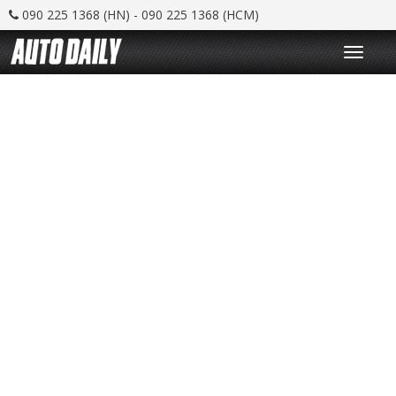
090 225 1368 (HN) - 090 225 1368 (HCM)
T
o
g
g
l
e
n
a
v
i
g
a
t
i
o
n