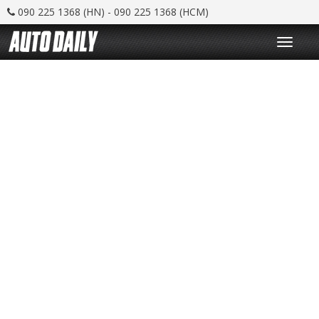
090 225 1368 (HN) - 090 225 1368 (HCM)
T
o
g
g
l
e
n
a
v
i
g
a
t
i
o
n