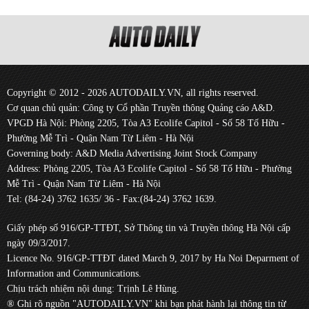
Copyright © 2012 - 2026 AUTODAILY.VN, all rights reserved.
Cơ quan chủ quản: Công ty Cổ phần Truyền thông Quảng cáo A&D.
VPGD Hà Nội: Phòng 2205, Tòa A3 Ecolife Capitol - Số 58 Tố Hữu -
Phường Mễ Trì - Quận Nam Từ Liêm - Hà Nội
Governing body: A&D Media Advertising Joint Stock Company
Address: Phòng 2205, Tòa A3 Ecolife Capitol - Số 58 Tố Hữu - Phường
Mễ Trì - Quận Nam Từ Liêm - Hà Nội
Tel: (84-24) 3762 1635/ 36 - Fax:(84-24) 3762 1639.
Giấy phép số 916/GP-TTĐT, Sở Thông tin và Truyền thông Hà Nội cấp
ngày 09/3/2017.
Licence No. 916/GP-TTĐT dated March 9, 2017 by Ha Noi Deparment of
Information and Communications.
Chịu trách nhiệm nội dung: Trịnh Lê Hùng.
® Ghi rõ nguồn "AUTODAILY.VN" khi bạn phát hành lại thông tin từ