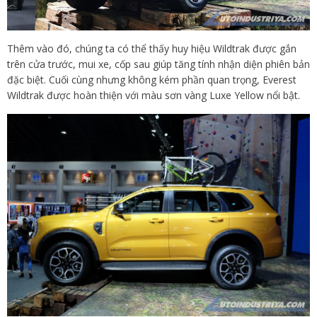
Thêm vào đó, chúng ta có thể thấy huy hiệu Wildtrak được gắn
trên cửa trước, mui xe, cốp sau giúp tăng tính nhận diện phiên bản
đặc biệt. Cuối cùng nhưng không kém phần quan trọng, Everest
Wildtrak được hoàn thiện với màu sơn vàng Luxe Yellow nổi bật.