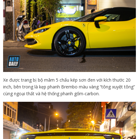
Xe được trang bị bộ mâm 5 chấu kép sơn đen với kích thước 20
inch, bên trong là kẹp phanh Brembo màu vàng “tông xuyệt tông”
cùng ngoại thất và hệ thống phanh gốm-carbon.