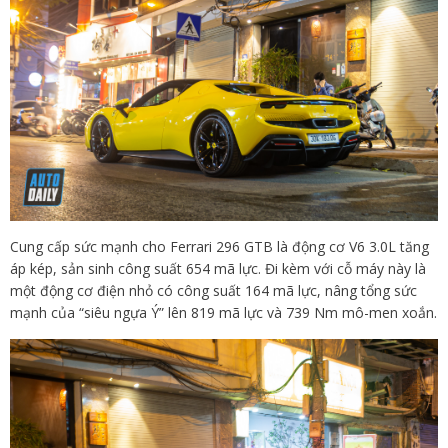
Cung cấp sức mạnh cho Ferrari 296 GTB là động cơ V6 3.0L tăng
áp kép, sản sinh công suất 654 mã lực. Đi kèm với cỗ máy này là
một động cơ điện nhỏ có công suất 164 mã lực, nâng tổng sức
mạnh của “siêu ngựa Ý” lên 819 mã lực và 739 Nm mô-men xoắn.