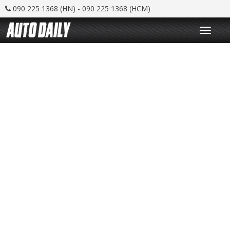
090 225 1368 (HN) - 090 225 1368 (HCM)
T
o
g
g
l
e
n
a
v
i
g
a
t
i
o
n