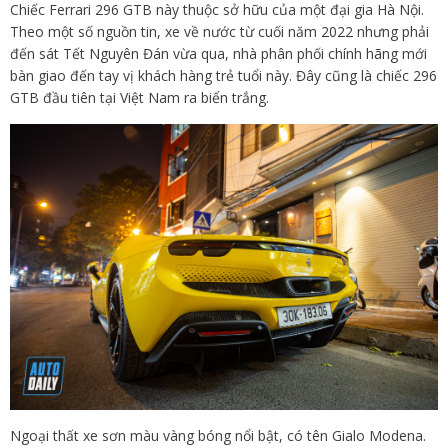
Chiếc Ferrari 296 GTB này thuộc sở hữu của một đại gia Hà Nội.
Theo một số nguồn tin, xe về nước từ cuối năm 2022 nhưng phải
đến sát Tết Nguyên Đán vừa qua, nhà phân phối chính hãng mới
bàn giao đến tay vị khách hàng trẻ tuổi này. Đây cũng là chiếc 296
GTB đầu tiên tại Việt Nam ra biển trắng.
Ngoại thất xe sơn màu vàng bóng nổi bật, có tên Gialo Modena.