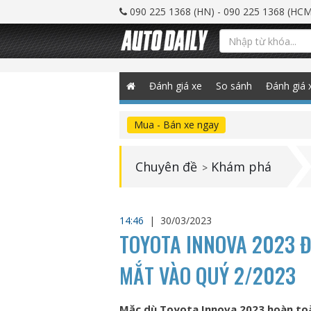
090 225 1368 (HN) - 090 225 1368 (HCM
Đánh giá xe
So sánh
Đánh giá 
Mua - Bán xe ngay
Chuyên đề
Khám phá
>
14:46
|
30/03/2023
TOYOTA INNOVA 2023 Đ
MẮT VÀO QUÝ 2/2023
Mặc dù Toyota Innova 2023 hoàn to