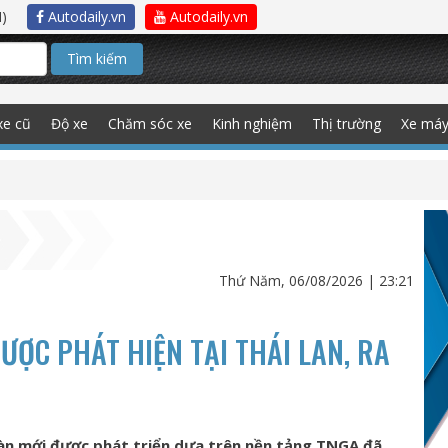
)
Autodaily.vn
Autodaily.vn
Tìm kiếm
xe cũ
Độ xe
Chăm sóc xe
Kinh nghiệm
Thị trường
Xe má
Thứ Năm, 06/08/2026 | 23:21
ƯỢC PHÁT HIỆN TẠI THÁI LAN, RA
àn mới được phát triển dựa trên nền tảng TNGA đã