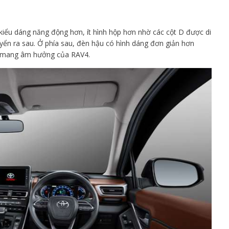
kiểu dáng năng động hơn, ít hình hộp hơn nhờ các cột D được di
uyển ra sau. Ở phía sau, đèn hậu có hình dáng đơn giản hơn
g, mang âm hưởng của RAV4.