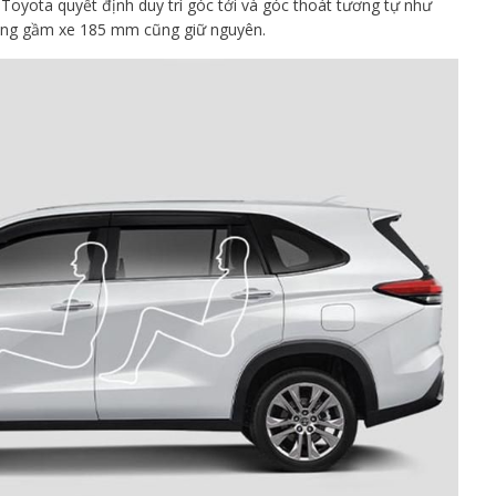
oyota quyết định duy trì góc tới và góc thoát tương tự như
sáng gầm xe 185 mm cũng giữ nguyên.