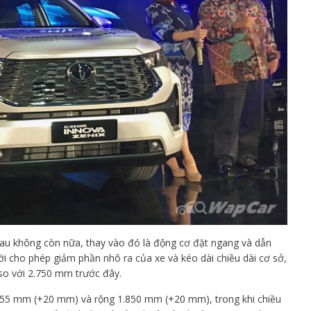
au không còn nữa, thay vào đó là động cơ đặt ngang và dẫn
i cho phép giảm phần nhô ra của xe và kéo dài chiều dài cơ sở,
 so với 2.750 mm trước đây.
.755 mm (+20 mm) và rộng 1.850 mm (+20 mm), trong khi chiều