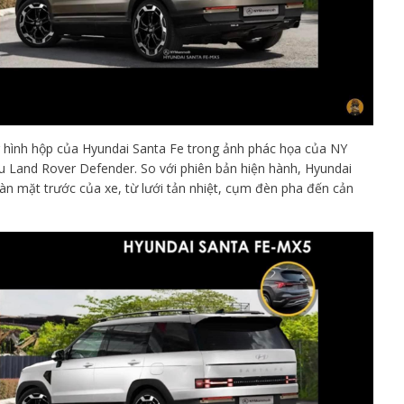
g hình hộp của Hyundai Santa Fe trong ảnh phác họa của NY
nd Rover Defender. So với phiên bản hiện hành, Hyundai
oàn mặt trước của xe, từ lưới tản nhiệt, cụm đèn pha đến cản