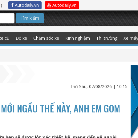
)
Autodaily.vn
Autodaily.vn
Tìm kiếm
xe cũ
Độ xe
Chăm sóc xe
Kinh nghiệm
Thị trường
Xe má
Thứ Sáu, 07/08/2026 | 10:15
 MỚI NGẦU THẾ NÀY, ANH EM GOM
ứa hẹn sẽ được lột xác thiết kế, mang đến vẻ ngoài