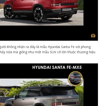
người không nhận ra đây là mẫu Hyundai Santa Fe với phong
 thấy nữa mà giống như một mẫu SUV cỡ lớn thuộc thương hiệu