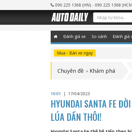
090 225 1368 (HN) - 090 225 1368 (HCM
Đánh giá xe
So sánh
Đánh giá 
Mua - Bán xe ngay
Chuyên đề
Khám phá
>
10:01
|
17/04/2023
HYUNDAI SANTA FE ĐỜI
LÚA DẦN THÔI!
Hyundai Santa Fe thế hệ tiếp theo h