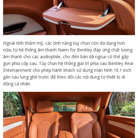
Ngoài tính thẩm mỹ, các tính năng tùy chọn còn đa dạng hơn
nữa, từ hệ thống âm thanh Naim for Bentley đáp ứng chất lượng
âm thanh cho các audiophile, cho đến bàn dã ngoại có thể gấp
gọn phía cốp sau. Tùy chọn hệ thống giải trí phía sau Bentley Rear
Entertainment cho phép hành khách sử dụng màn hình 10.1 inch
gắn sau lưng ghế trước để theo dõi các nội dung từ thiết bị di
động cá nhân.