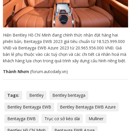
Hiện Bentley Hồ Chí Minh đang chính thức nhận đặt hàng hai
phiên bản, Bentayga EWB 2023 giá tiêu chuẩn từ 18.525.999.000
VNĐ và Bentayga EWB Azure 2023 từ 20.965.956.000 VNĐ. Giá
bán lẻ phụ thuộc vào các tuỳ chọn và các chi tiết cá nhân hoá mà
khách hàng lựa chọn trong quá trình xây dựng cấu hình riêng biệt.
Thành Nhơn
(forum.autodaily.vn)
Tags:
Bentley
Bentley bentayga
Bentley Bentayga EWB
Bentley Bentayga EWB Azure
Bentayga EWB
Trục cơ sở kéo dài
Mulliner
Bentley Hồ Chí Minh
Bentayga EWB Azure