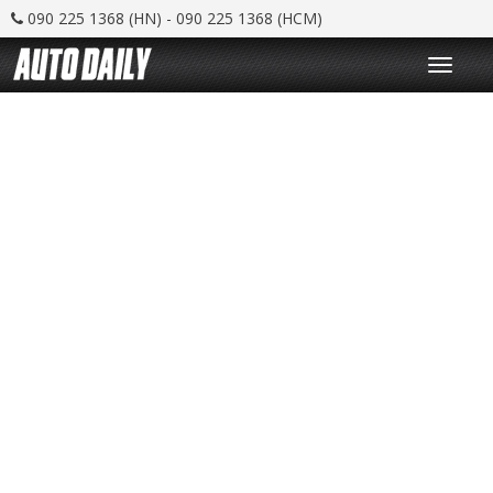
090 225 1368 (HN) - 090 225 1368 (HCM)
T
o
g
g
l
e
n
a
v
i
g
a
t
i
o
n