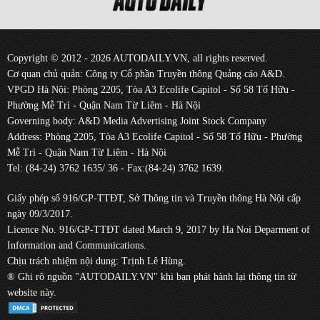
Copyright © 2012 - 2026 AUTODAILY.VN, all rights reserved.
Cơ quan chủ quản: Công ty Cổ phần Truyền thông Quảng cáo A&D.
VPGD Hà Nội: Phòng 2205, Tòa A3 Ecolife Capitol - Số 58 Tố Hữu -
Phường Mễ Trì - Quận Nam Từ Liêm - Hà Nội
Governing body: A&D Media Advertising Joint Stock Company
Address: Phòng 2205, Tòa A3 Ecolife Capitol - Số 58 Tố Hữu - Phường
Mễ Trì - Quận Nam Từ Liêm - Hà Nội
Tel: (84-24) 3762 1635/ 36 - Fax:(84-24) 3762 1639.
Giấy phép số 916/GP-TTĐT, Sở Thông tin và Truyền thông Hà Nội cấp
ngày 09/3/2017.
Licence No. 916/GP-TTĐT dated March 9, 2017 by Ha Noi Deparment of
Information and Communications.
Chịu trách nhiệm nội dung: Trịnh Lê Hùng.
® Ghi rõ nguồn "AUTODAILY.VN" khi bạn phát hành lại thông tin từ
website này.