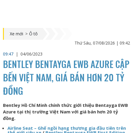
Xe mới
>
Ô tô
Thứ Sáu, 07/08/2026 | 09:42
09:47
|
04/06/2023
BENTLEY BENTAYGA EWB AZURE CẬP
BẾN VIỆT NAM, GIÁ BÁN HƠN 20 TỶ
ĐỒNG
Bentley Hồ Chí Minh chính thức giới thiệu Bentayga EWB
Azure tại thị trường Việt Nam với giá bán hơn 20 tỷ
đồng.
Airline Seat – Ghế ngồi hạng thương gia đầu tiên trên
thế giới siêu xe
/
Bentley Bentayga EWB First Edition