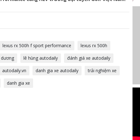
lexus rx 500h f sport performance
lexus rx 500h
i dương
lê hùng autodaily
đánh giá xe autodaily
autodaily.vn
danh gia xe autodaily
trải nghiệm xe
danh gia xe