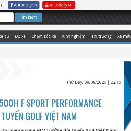
)
Autodaily.vn
Autodaily.vn
Tìm kiếm
xe cũ
Độ xe
Chăm sóc xe
Kinh nghiệm
Thị trường
Xe má
Thứ Bảy, 08/08/2026 | 22:16
X500H F SPORT PERFORMANCE
 TUYỂN GOLF VIỆT NAM
erformance cùng HLV trưởng đội tuyển Golf Việt Nam!