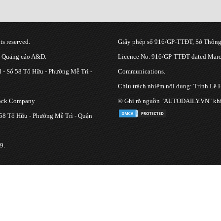
s reserved.
Giấy phép số 916/GP-TTĐT, Sở Thông 
g Quảng cáo A&D.
Licence No. 916/GP-TTĐT dated March
 - Số 58 Tố Hữu - Phường Mễ Trì -
Communications.
Chịu trách nhiệm nội dung: Trịnh Lê 
tock Company
® Ghi rõ nguồn "AUTODAILY.VN" khi bạ
 58 Tố Hữu - Phường Mễ Trì - Quận
9.