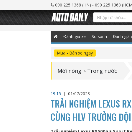
090 225 1368 (HN) - 090 225 1368 (HCM
Đánh giá xe
So sánh
Đánh giá 
Mua - Bán xe ngay
Mới nóng
Trong nước
>
19:15
|
01/07/2023
TRẢI NGHIỆM LEXUS R
CÙNG HLV TRƯỞNG ĐỘI
Trải nghiệm Lexus RX500h F Sport P