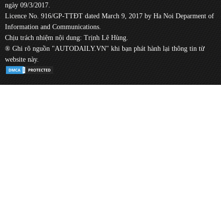
ngày 09/3/2017.
Licence No. 916/GP-TTĐT dated March 9, 2017 by Ha Noi Deparment of
Information and Communications.
Chịu trách nhiệm nội dung: Trịnh Lê Hùng.
® Ghi rõ nguồn "AUTODAILY.VN" khi bạn phát hành lại thông tin từ
website này.