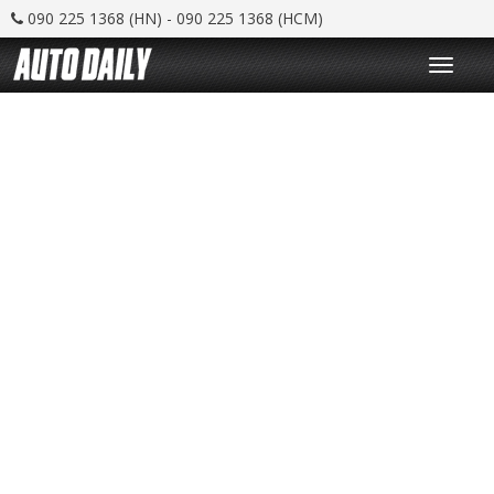
090 225 1368 (HN) - 090 225 1368 (HCM)
T
o
g
g
l
e
n
a
v
i
g
a
t
i
o
n