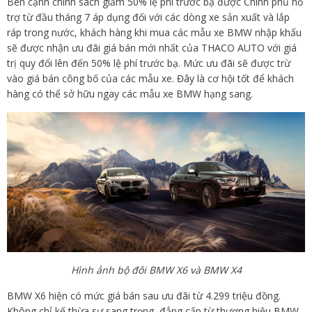
Bên cạnh chính sách giảm 50% lệ phí trước bạ được Chính phủ hỗ
trợ từ đầu tháng 7 áp dụng đối với các dòng xe sản xuất và lắp
ráp trong nước, khách hàng khi mua các mẫu xe BMW nhập khẩu
sẽ được nhận ưu đãi giá bán mới nhất của THACO AUTO với giá
trị quy đổi lên đến 50% lệ phí trước bạ. Mức ưu đãi sẽ được trừ
vào giá bán công bố của các mẫu xe. Đây là cơ hội tốt để khách
hàng có thể sở hữu ngay các mẫu xe BMW hạng sang.
Hình ảnh bộ đôi BMW X6 và BMW X4
BMW X6 hiện có mức giá bán sau ưu đãi từ 4.299 triệu đồng.
Không chỉ kế thừa sự sang trọng, đẳng cấp từ thương hiệu BMW,