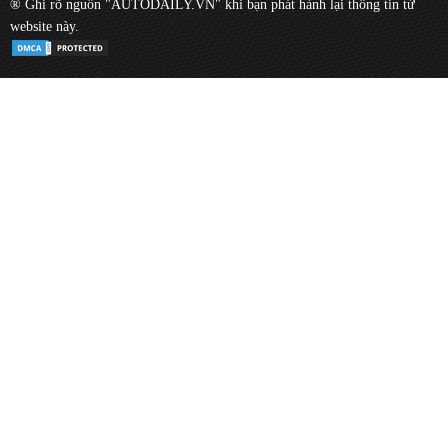
® Ghi rõ nguồn "AUTODAILY.VN" khi bạn phát hành lại thông tin từ
website này.