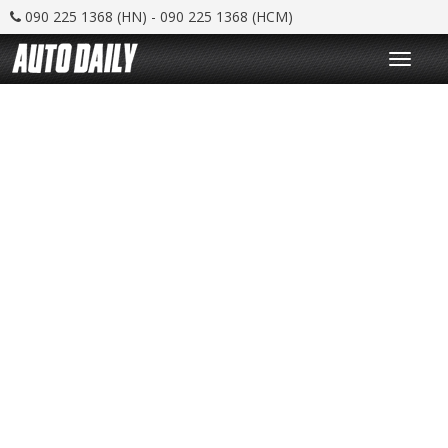
090 225 1368 (HN) - 090 225 1368 (HCM)
T
o
g
g
l
e
n
a
v
i
g
a
t
i
o
n