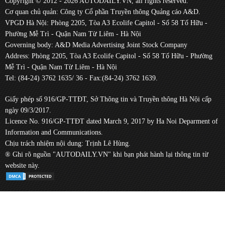
Copyright © 2012 - 2026 AUTODAILY.VN, all rights reserved.
Cơ quan chủ quản: Công ty Cổ phần Truyền thông Quảng cáo A&D.
VPGD Hà Nội: Phòng 2205, Tòa A3 Ecolife Capitol - Số 58 Tố Hữu -
Phường Mễ Trì - Quận Nam Từ Liêm - Hà Nội
Governing body: A&D Media Advertising Joint Stock Company
Address: Phòng 2205, Tòa A3 Ecolife Capitol - Số 58 Tố Hữu - Phường
Mễ Trì - Quận Nam Từ Liêm - Hà Nội
Tel: (84-24) 3762 1635/ 36 - Fax:(84-24) 3762 1639.
Giấy phép số 916/GP-TTĐT, Sở Thông tin và Truyền thông Hà Nội cấp
ngày 09/3/2017.
Licence No. 916/GP-TTĐT dated March 9, 2017 by Ha Noi Deparment of
Information and Communications.
Chịu trách nhiệm nội dung: Trịnh Lê Hùng.
® Ghi rõ nguồn "AUTODAILY.VN" khi bạn phát hành lại thông tin từ
website này.