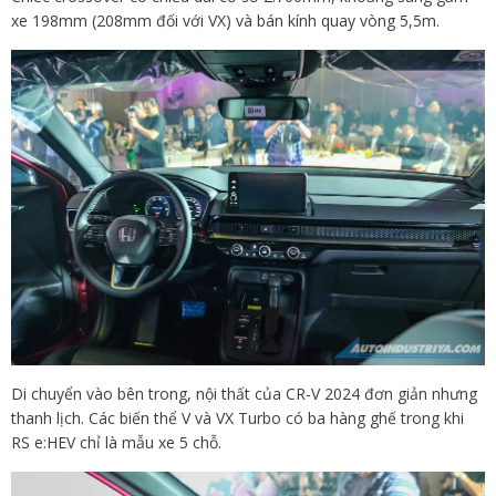
xe 198mm (208mm đối với VX) và bán kính quay vòng 5,5m.
Di chuyển vào bên trong, nội thất của CR-V 2024 đơn giản nhưng
thanh lịch. Các biến thể V và VX Turbo có ba hàng ghế trong khi
RS e:HEV chỉ là mẫu xe 5 chỗ.