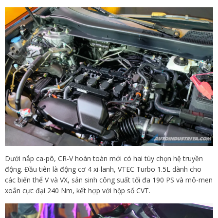
Dưới nắp ca-pô, CR-V hoàn toàn mới có hai tùy chọn hệ truyền
động. Đầu tiên là động cơ 4 xi-lanh, VTEC Turbo 1.5L dành cho
các biến thể V và VX, sản sinh công suất tối đa 190 PS và mô-men
xoắn cực đại 240 Nm, kết hợp với hộp số CVT.