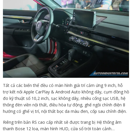
Tất cả các biến thể đều có màn hình giải trí cảm ứng 9 inch, hỗ
trợ kết nối Apple CarPlay & Android Auto không dây, cụm đồng hồ
đo kỹ thuật số 10,2 inch, sạc không dây, nhiều cổng sạc USB, hệ
thống đèn viền nội thất, điều hòa tự động, ghế ngồi chỉnh điện 8
hướng có ghế vị trí, nội thất bọc da màu đen, cốp sau chỉnh điện.
Riêng trên bản RS cao cấp nhất sẽ được trang bị Hệ thống âm
thanh Bose 12 loa, màn hình HUD, cửa sổ trời toàn cảnh…