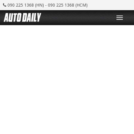
090 225 1368 (HN) - 090 225 1368 (HCM)
T
o
g
g
l
e
n
a
v
i
g
a
t
i
o
n