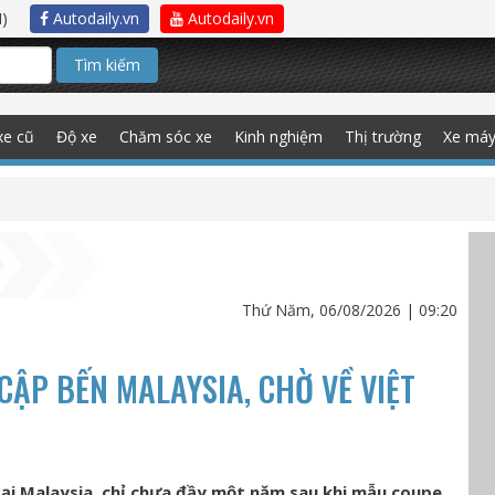
)
Autodaily.vn
Autodaily.vn
Tìm kiếm
xe cũ
Độ xe
Chăm sóc xe
Kinh nghiệm
Thị trường
Xe má
Thứ Năm, 06/08/2026 | 09:20
CẬP BẾN MALAYSIA, CHỜ VỀ VIỆT
tại Malaysia, chỉ chưa đầy một năm sau khi mẫu coupe