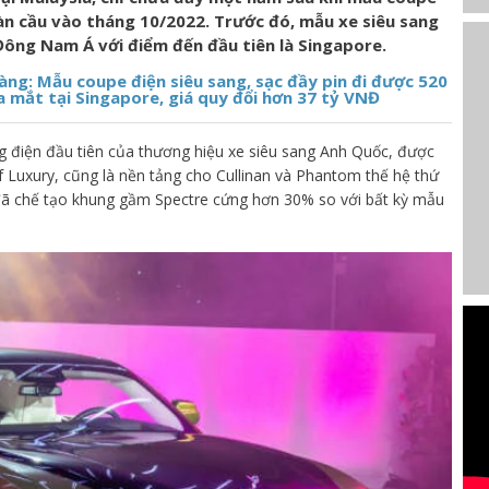
n cầu vào tháng 10/2022. Trước đó, mẫu xe siêu sang
Đông Nam Á với điểm đến đầu tiên là Singapore.
làng: Mẫu coupe điện siêu sang, sạc đầy pin đi được 520
a mắt tại Singapore, giá quy đổi hơn 37 tỷ VNĐ
g điện đầu tiên của thương hiệu xe siêu sang Anh Quốc, được
f Luxury, cũng là nền tảng cho Cullinan và Phantom thế hệ thứ
e đã chế tạo khung gầm Spectre cứng hơn 30% so với bất kỳ mẫu