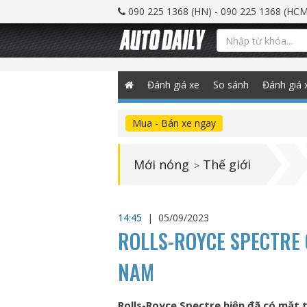
090 225 1368 (HN) - 090 225 1368 (HCM
Đánh giá xe
So sánh
Đánh giá 
Mua - Bán xe ngay
Mới nóng
Thế giới
>
14:45
|
05/09/2023
ROLLS-ROYCE SPECTRE 
NAM
Rolls-Royce Spectre hiện đã có mặt 