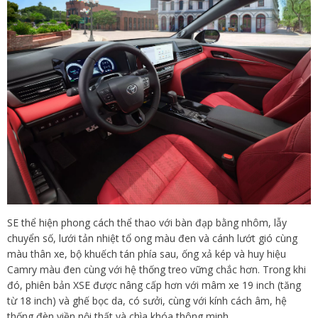
SE thể hiện phong cách thể thao với bàn đạp bằng nhôm, lẫy
chuyển số, lưới tản nhiệt tổ ong màu đen và cánh lướt gió cùng
màu thân xe, bộ khuếch tán phía sau, ống xả kép và huy hiệu
Camry màu đen cùng với hệ thống treo vững chắc hơn. Trong khi
đó, phiên bản XSE được nâng cấp hơn với mâm xe 19 inch (tăng
từ 18 inch) và ghế bọc da, có sưởi, cùng với kính cách âm, hệ
thống đèn viền nội thất và chìa khóa thông minh.