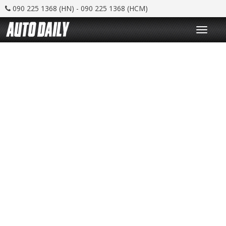
090 225 1368 (HN) - 090 225 1368 (HCM)
T
o
g
g
l
e
n
a
v
i
g
a
t
i
o
n