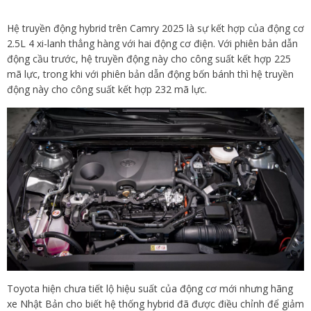
Hệ truyền động hybrid trên Camry 2025 là sự kết hợp của động cơ
2.5L 4 xi-lanh thẳng hàng với hai động cơ điện. Với phiên bản dẫn
động cầu trước, hệ truyền động này cho công suất kết hợp 225
mã lực, trong khi với phiên bản dẫn động bốn bánh thì hệ truyền
động này cho công suất kết hợp 232 mã lực.
Toyota hiện chưa tiết lộ hiệu suất của động cơ mới nhưng hãng
xe Nhật Bản cho biết hệ thống hybrid đã được điều chỉnh để giảm