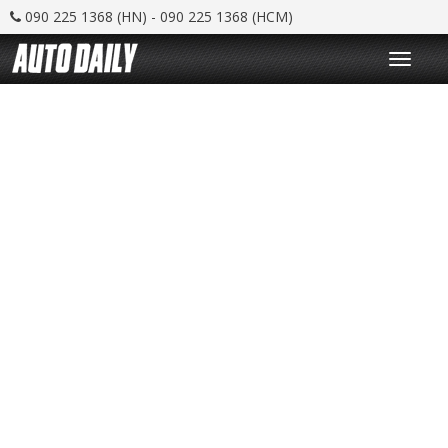
090 225 1368 (HN) - 090 225 1368 (HCM)
T
o
g
g
l
e
n
a
v
i
g
a
t
i
o
n