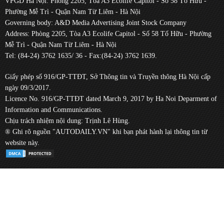
VPGD Hà Nội: Phòng 2205, Tòa A3 Ecolife Capitol - Số 58 Tố Hữu -
Phường Mễ Trì - Quận Nam Từ Liêm - Hà Nội
Governing body: A&D Media Advertising Joint Stock Company
Address: Phòng 2205, Tòa A3 Ecolife Capitol - Số 58 Tố Hữu - Phường
Mễ Trì - Quận Nam Từ Liêm - Hà Nội
Tel: (84-24) 3762 1635/ 36 - Fax:(84-24) 3762 1639.
Giấy phép số 916/GP-TTĐT, Sở Thông tin và Truyền thông Hà Nội cấp
ngày 09/3/2017.
Licence No. 916/GP-TTĐT dated March 9, 2017 by Ha Noi Deparment of
Information and Communications.
Chịu trách nhiệm nội dung: Trịnh Lê Hùng.
® Ghi rõ nguồn "AUTODAILY.VN" khi bạn phát hành lại thông tin từ
website này.