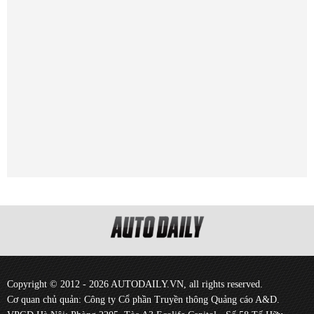
Copyright © 2012 - 2026 AUTODAILY.VN, all rights reserved.
Cơ quan chủ quản: Công ty Cổ phần Truyền thông Quảng cáo A&D.