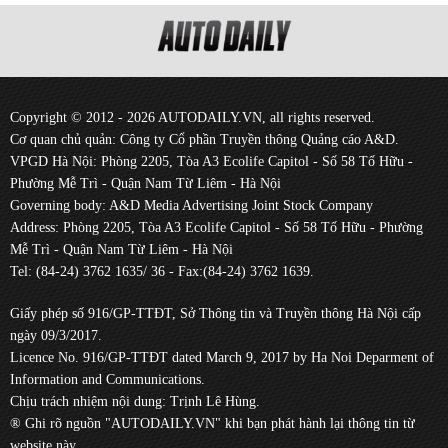
Copyright © 2012 - 2026 AUTODAILY.VN, all rights reserved.
Cơ quan chủ quản: Công ty Cổ phần Truyền thông Quảng cáo A&D.
VPGD Hà Nội: Phòng 2205, Tòa A3 Ecolife Capitol - Số 58 Tố Hữu -
Phường Mễ Trì - Quận Nam Từ Liêm - Hà Nội
Governing body: A&D Media Advertising Joint Stock Company
Address: Phòng 2205, Tòa A3 Ecolife Capitol - Số 58 Tố Hữu - Phường
Mễ Trì - Quận Nam Từ Liêm - Hà Nội
Tel: (84-24) 3762 1635/ 36 - Fax:(84-24) 3762 1639.
Giấy phép số 916/GP-TTĐT, Sở Thông tin và Truyền thông Hà Nội cấp
ngày 09/3/2017.
Licence No. 916/GP-TTĐT dated March 9, 2017 by Ha Noi Deparment of
Information and Communications.
Chịu trách nhiệm nội dung: Trịnh Lê Hùng.
® Ghi rõ nguồn "AUTODAILY.VN" khi bạn phát hành lại thông tin từ
website này.