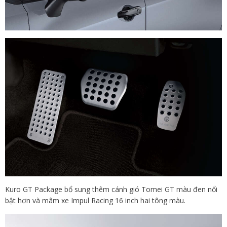
Kuro GT Package bổ sung thêm cánh gió Tomei GT màu đen nổi
bật hơn và mâm xe Impul Racing 16 inch hai tông màu.