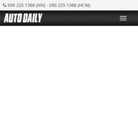
090 225 1368 (HN) - 090 225 1368 (HCM)
T
o
g
g
l
e
n
a
v
i
g
a
t
i
o
n