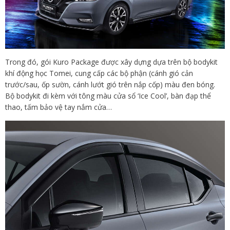
Trong đó, gói Kuro Package được xây dựng dựa trên bộ bodykit
khí động học Tomei, cung cấp các bộ phận (cánh gió cản
trước/sau, ốp sườn, cánh lướt gió trên nắp cốp) màu đen bóng.
Bộ bodykit đi kèm với tông màu cửa sổ ‘Ice Cool’, bàn đạp thể
thao, tấm bảo vệ tay nắm cửa…