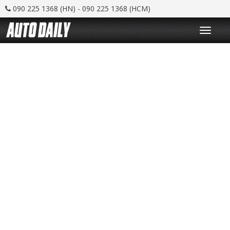
090 225 1368 (HN) - 090 225 1368 (HCM)
T
o
g
g
l
e
n
a
v
i
g
a
t
i
o
n