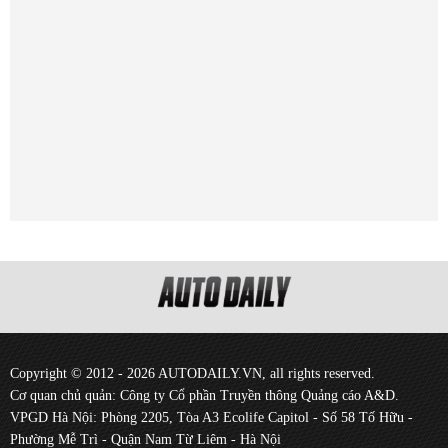
Copyright © 2012 - 2026 AUTODAILY.VN, all rights reserved.
Cơ quan chủ quản: Công ty Cổ phần Truyền thông Quảng cáo A&D.
VPGD Hà Nội: Phòng 2205, Tòa A3 Ecolife Capitol - Số 58 Tố Hữu -
Phường Mễ Trì - Quận Nam Từ Liêm - Hà Nội