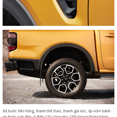
Bệ bước bên hông, thanh thể thao, thanh giá nóc, ốp vòm bánh
xe được sơn đen, ổ điện 12V cũng như 230V trong thùng hàng.