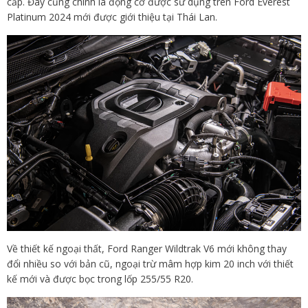
cấp. Đây cũng chính là động cơ được sử dụng trên Ford Everest
Platinum 2024 mới được giới thiệu tại Thái Lan.
Về thiết kế ngoại thất, Ford Ranger Wildtrak V6 mới không thay
đổi nhiều so với bản cũ, ngoại trừ mâm hợp kim 20 inch với thiết
kế mới và được bọc trong lốp 255/55 R20.