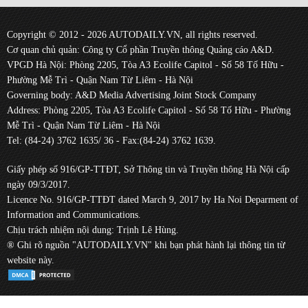
Copyright © 2012 - 2026 AUTODAILY.VN, all rights reserved.
Cơ quan chủ quản: Công ty Cổ phần Truyền thông Quảng cáo A&D.
VPGD Hà Nội: Phòng 2205, Tòa A3 Ecolife Capitol - Số 58 Tố Hữu -
Phường Mễ Trì - Quận Nam Từ Liêm - Hà Nội
Governing body: A&D Media Advertising Joint Stock Company
Address: Phòng 2205, Tòa A3 Ecolife Capitol - Số 58 Tố Hữu - Phường
Mễ Trì - Quận Nam Từ Liêm - Hà Nội
Tel: (84-24) 3762 1635/ 36 - Fax:(84-24) 3762 1639.
Giấy phép số 916/GP-TTĐT, Sở Thông tin và Truyền thông Hà Nội cấp
ngày 09/3/2017.
Licence No. 916/GP-TTĐT dated March 9, 2017 by Ha Noi Deparment of
Information and Communications.
Chịu trách nhiệm nội dung: Trịnh Lê Hùng.
® Ghi rõ nguồn "AUTODAILY.VN" khi bạn phát hành lại thông tin từ
website này.