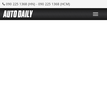
090 225 1368 (HN) - 090 225 1368 (HCM)
T
o
g
g
l
e
n
a
v
i
g
a
t
i
o
n