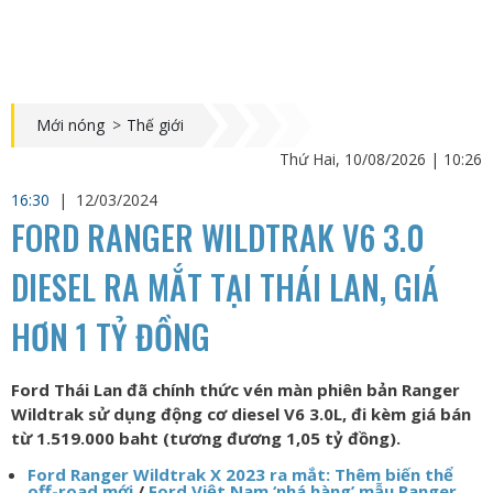
Mới nóng
>
Thế giới
Thứ Hai, 10/08/2026 | 10:26
16:30
|
12/03/2024
FORD RANGER WILDTRAK V6 3.0
DIESEL RA MẮT TẠI THÁI LAN, GIÁ
HƠN 1 TỶ ĐỒNG
Ford Thái Lan đã chính thức vén màn phiên bản Ranger
Wildtrak sử dụng động cơ diesel V6 3.0L, đi kèm giá bán
từ 1.519.000 baht (tương đương 1,05 tỷ đồng).
Ford Ranger Wildtrak X 2023 ra mắt: Thêm biến thể
off-road mới
/
Ford Việt Nam ‘nhá hàng’ mẫu Ranger