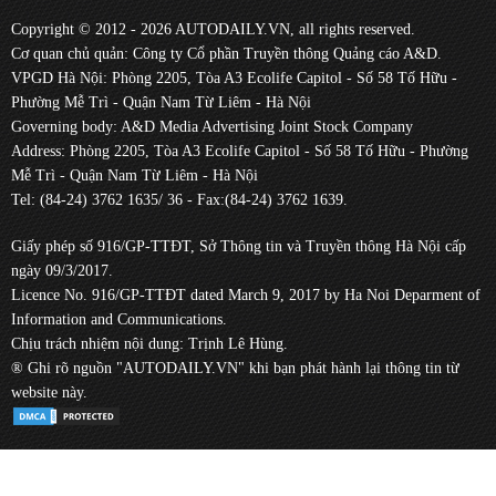
Copyright © 2012 - 2026 AUTODAILY.VN, all rights reserved.
Cơ quan chủ quản: Công ty Cổ phần Truyền thông Quảng cáo A&D.
VPGD Hà Nội: Phòng 2205, Tòa A3 Ecolife Capitol - Số 58 Tố Hữu -
Phường Mễ Trì - Quận Nam Từ Liêm - Hà Nội
Governing body: A&D Media Advertising Joint Stock Company
Address: Phòng 2205, Tòa A3 Ecolife Capitol - Số 58 Tố Hữu - Phường
Mễ Trì - Quận Nam Từ Liêm - Hà Nội
Tel: (84-24) 3762 1635/ 36 - Fax:(84-24) 3762 1639.
Giấy phép số 916/GP-TTĐT, Sở Thông tin và Truyền thông Hà Nội cấp
ngày 09/3/2017.
Licence No. 916/GP-TTĐT dated March 9, 2017 by Ha Noi Deparment of
Information and Communications.
Chịu trách nhiệm nội dung: Trịnh Lê Hùng.
® Ghi rõ nguồn "AUTODAILY.VN" khi bạn phát hành lại thông tin từ
website này.