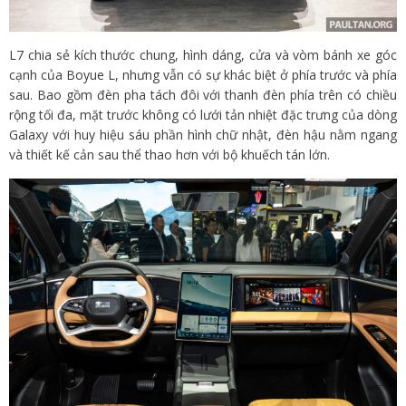
L7 chia sẻ kích thước chung, hình dáng, cửa và vòm bánh xe góc
cạnh của Boyue L, nhưng vẫn có sự khác biệt ở phía trước và phía
sau. Bao gồm đèn pha tách đôi với thanh đèn phía trên có chiều
rộng tối đa, mặt trước không có lưới tản nhiệt đặc trưng của dòng
Galaxy với huy hiệu sáu phần hình chữ nhật, đèn hậu nằm ngang
và thiết kế cản sau thể thao hơn với bộ khuếch tán lớn.