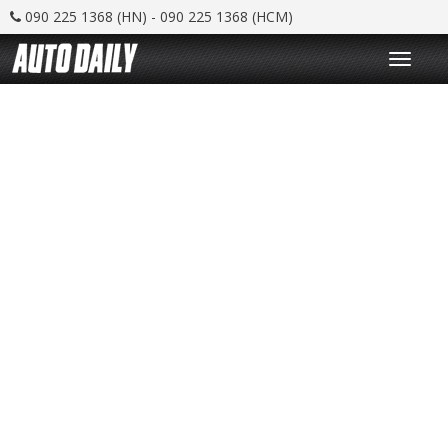
090 225 1368 (HN) - 090 225 1368 (HCM)
T
o
g
g
l
e
n
a
v
i
g
a
t
i
o
n