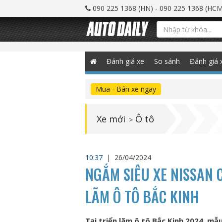
090 225 1368 (HN) - 090 225 1368 (HCM
Đánh giá xe
So sánh
Đánh giá 
Mua - Bán xe ngay
Xe mới
Ô tô
>
10:37
|
26/04/2024
NGẮM SIÊU XE NISSAN C
LÃM Ô TÔ BẮC KINH
Tại triển lãm ô tô Bắc Kinh 2024, mẫ