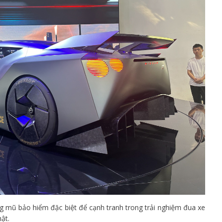
ng mũ bảo hiểm đặc biệt để cạnh tranh trong trải nghiệm đua xe
ật.