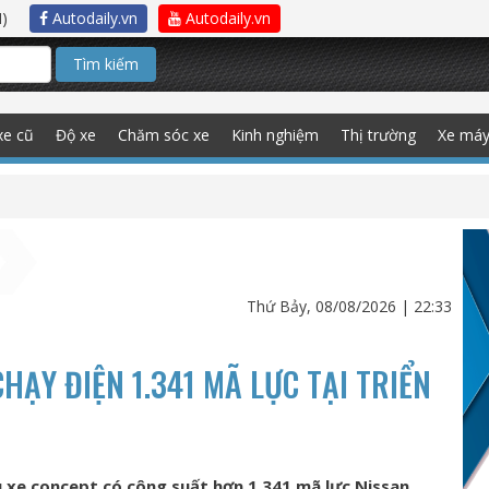
)
Autodaily.vn
Autodaily.vn
Tìm kiếm
xe cũ
Độ xe
Chăm sóc xe
Kinh nghiệm
Thị trường
Xe má
Thứ Bảy, 08/08/2026 | 22:33
HẠY ĐIỆN 1.341 MÃ LỰC TẠI TRIỂN
u xe concept có công suất hơn 1.341 mã lực Nissan