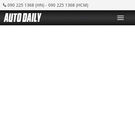
090 225 1368 (HN) - 090 225 1368 (HCM)
T
o
g
g
l
e
n
a
v
i
g
a
t
i
o
n