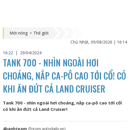
Mới nóng
>
Thế giới
Chủ Nhật, 09/08/2026 | 16:14
16:22
|
29/04/2024
TANK 700 - NHÌN NGOÀI HƠI
CHOÁNG, NẮP CA-PÔ CAO TỚI CỔ! CÓ
KHI ĂN ĐỨT CẢ LAND CRUISER
Tank 700 - nhìn ngoài hơi choáng, nắp ca-pô cao tới cổ!
có khi ăn đứt cả Land Cruiser!
4banhteam
(forum.autodaily.vn)