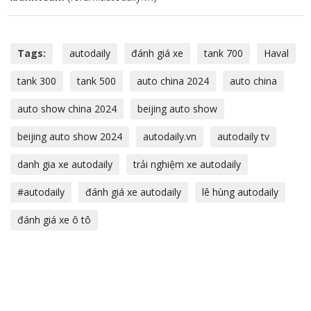
Tags:
autodaily
đánh giá xe
tank 700
Haval
tank 300
tank 500
auto china 2024
auto china
auto show china 2024
beijing auto show
beijing auto show 2024
autodaily.vn
autodaily tv
danh gia xe autodaily
trải nghiệm xe autodaily
#autodaily
đánh giá xe autodaily
lê hùng autodaily
đánh giá xe ô tô