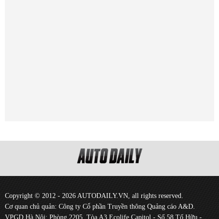
Copyright © 2012 - 2026 AUTODAILY.VN, all rights reserved.
Cơ quan chủ quản: Công ty Cổ phần Truyền thông Quảng cáo A&D.
VPGD Hà Nội: Phòng 2205, Tòa A3 Ecolife Capitol - Số 58 Tố Hữu -