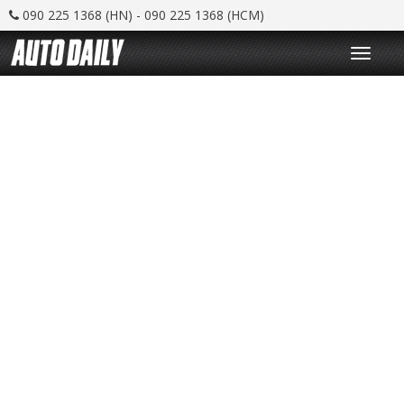
090 225 1368 (HN) - 090 225 1368 (HCM)
T
o
g
g
l
e
n
a
v
i
g
a
t
i
o
n