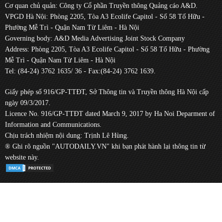
Cơ quan chủ quản: Công ty Cổ phần Truyền thông Quảng cáo A&D.
VPGD Hà Nội: Phòng 2205, Tòa A3 Ecolife Capitol - Số 58 Tố Hữu -
Phường Mễ Trì - Quận Nam Từ Liêm - Hà Nội
Governing body: A&D Media Advertising Joint Stock Company
Address: Phòng 2205, Tòa A3 Ecolife Capitol - Số 58 Tố Hữu - Phường
Mễ Trì - Quận Nam Từ Liêm - Hà Nội
Tel: (84-24) 3762 1635/ 36 - Fax:(84-24) 3762 1639.
Giấy phép số 916/GP-TTĐT, Sở Thông tin và Truyền thông Hà Nội cấp
ngày 09/3/2017.
Licence No. 916/GP-TTĐT dated March 9, 2017 by Ha Noi Deparment of
Information and Communications.
Chịu trách nhiệm nội dung: Trịnh Lê Hùng.
® Ghi rõ nguồn "AUTODAILY.VN" khi bạn phát hành lại thông tin từ
website này.