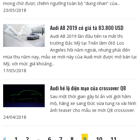
mong chờ được chiêm ngưỡng toàn bộ “dung nhan” của...
23/05/2018
Audi A8 2019 có giá từ 83.800 USD
Audi A8 2019 lần đầu tiên ra mắt thị
trường Bắc Mỹ tại Triển lãm ôtô Los
Angeles hồi năm ngoái, nhưng phải đến
mùa thu năm nay, mẫu xe mới này của Audi mới được mở bán tại
Mỹ, với mức giá khoảng...
17/05/2018
Audi hé lộ diện mạo của crossover Q8
Sau một thời gian gây bí ẩn với giới hâm
mộ, hãng xe sang Đức vừa tung ra vài hình
ảnh teaser cho mẫu xe mới Q8 crossover.
24/04/2018
1
2
...
6
7
8
9
10
11