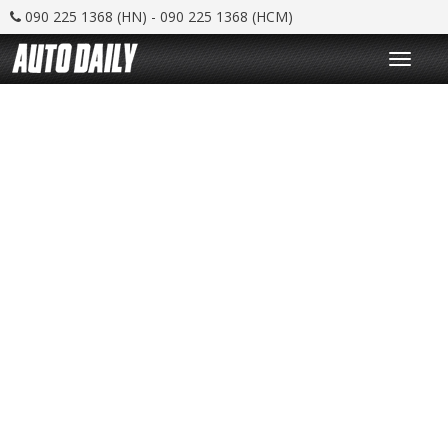
090 225 1368 (HN) - 090 225 1368 (HCM)
T
o
g
g
l
e
n
a
v
i
g
a
t
i
o
n