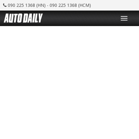
090 225 1368 (HN) - 090 225 1368 (HCM)
T
o
g
g
l
e
n
a
v
i
g
a
t
i
o
n