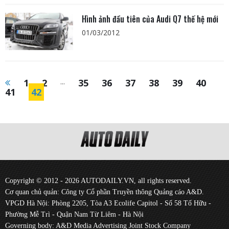
Hình ảnh đầu tiên của Audi Q7 thế hệ mới
01/03/2012
1
2
...
35
36
37
38
39
40
41
42
Copyright © 2012 - 2026 AUTODAILY.VN, all rights reserved.
Cơ quan chủ quản: Công ty Cổ phần Truyền thông Quảng cáo A&D.
VPGD Hà Nội: Phòng 2205, Tòa A3 Ecolife Capitol - Số 58 Tố Hữu -
Phường Mễ Trì - Quận Nam Từ Liêm - Hà Nội
Governing body: A&D Media Advertising Joint Stock Company