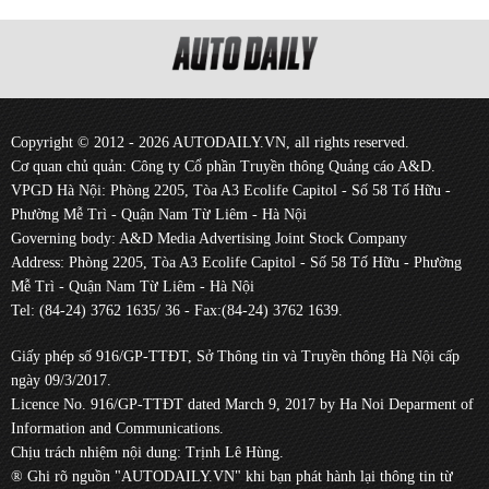
Copyright © 2012 - 2026 AUTODAILY.VN, all rights reserved.
Cơ quan chủ quản: Công ty Cổ phần Truyền thông Quảng cáo A&D.
VPGD Hà Nội: Phòng 2205, Tòa A3 Ecolife Capitol - Số 58 Tố Hữu -
Phường Mễ Trì - Quận Nam Từ Liêm - Hà Nội
Governing body: A&D Media Advertising Joint Stock Company
Address: Phòng 2205, Tòa A3 Ecolife Capitol - Số 58 Tố Hữu - Phường
Mễ Trì - Quận Nam Từ Liêm - Hà Nội
Tel: (84-24) 3762 1635/ 36 - Fax:(84-24) 3762 1639.
Giấy phép số 916/GP-TTĐT, Sở Thông tin và Truyền thông Hà Nội cấp
ngày 09/3/2017.
Licence No. 916/GP-TTĐT dated March 9, 2017 by Ha Noi Deparment of
Information and Communications.
Chịu trách nhiệm nội dung: Trịnh Lê Hùng.
® Ghi rõ nguồn "AUTODAILY.VN" khi bạn phát hành lại thông tin từ