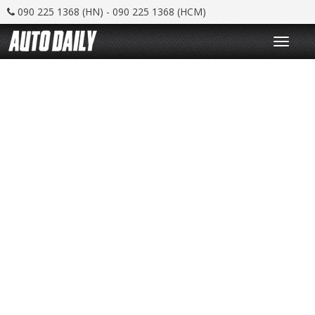
090 225 1368 (HN) - 090 225 1368 (HCM)
T
o
g
g
l
e
n
a
v
i
g
a
t
i
o
n