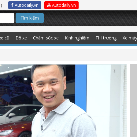
)
Autodaily.vn
Autodaily.vn
Tìm kiếm
xe cũ
Độ xe
Chăm sóc xe
Kinh nghiệm
Thị trường
Xe má