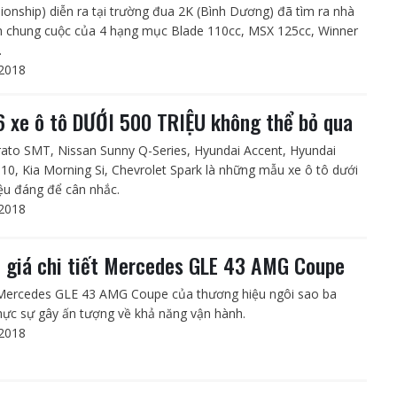
onship) diễn ra tại trường đua 2K (Bình Dương) đã tìm ra nhà
h chung cuộc của 4 hạng mục Blade 110cc, MSX 125cc, Winner
.
2018
6 xe ô tô DƯỚI 500 TRIỆU không thể bỏ qua
rato SMT, Nissan Sunny Q-Series, Hyundai Accent, Hyundai
i10, Kia Morning Si, Chevrolet Spark là những mẫu xe ô tô dưới
iệu đáng để cân nhắc.
2018
 giá chi tiết Mercedes GLE 43 AMG Coupe
Mercedes GLE 43 AMG Coupe của thương hiệu ngôi sao ba
hực sự gây ấn tượng về khả năng vận hành.
2018