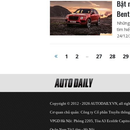
Bật 
Bent
Những 
tìm hi
24/12/
1
2
...
27
28
29
Copyright © 2012 - 2026 AUTODAILY.VN, all right
Cơ quan chủ quản: Công ty Cổ phần Truyền thôn
VPGD Hà Nội: Phòng 2205, Tòa A3 Ecolife Capitol
Quận Nam Từ Liêm - Hà Nội