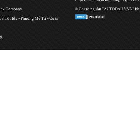
tock Company
® Ghi rõ nguồn "AUTODAILY.VN" khi bạ
 58 Tố Hữu - Phường Mễ Trì - Quận
9.