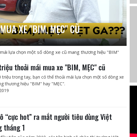
MUA XE "BIM, MẸC" CŨ
ải mái lựa chọn một số dòng xe cũ mang thương hiệu "BIM"
triệu thoải mái mua xe "BIM, MẸC" cũ
0 triệu trong tay, bạn có thể thoải mái lựa chọn một số dòng xe
g thương hiệu "BIM" hay "MẸC".
2019
tô “cực hot” ra mắt người tiêu dùng Việt
g tháng 1