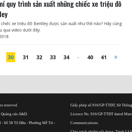
mí quy trình sản xuất những chiếc xe triệu đô
ley
chiếc xe triệu đô Bentley được sản xuất như thế nào? Hãy cùng
ểu qua video dưới đây.
2018
30
31
32
33
34
...
40
41
s reserved.
Giấy phép số 916/GP-TTĐT, Sở Thông 
g Quảng cáo A&D.
Licence No. 916/GP-TTĐT dated March
 - Số 58 Tố Hữu - Phường Mễ Trì -
Communications.
Chịu trách nhiệm nội dung: Trịnh Lê 