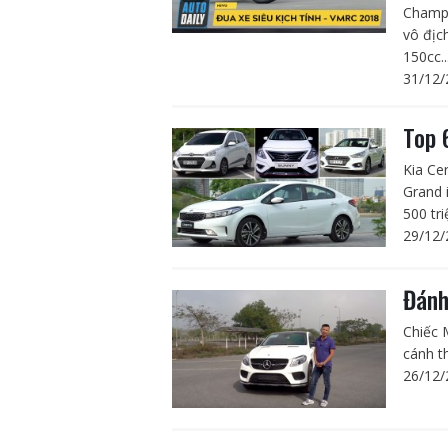
Champi
vô địc
150cc..
31/12/
Top 
Kia Ce
Grand 
500 tr
29/12/
Đánh
Chiếc 
cánh t
26/12/