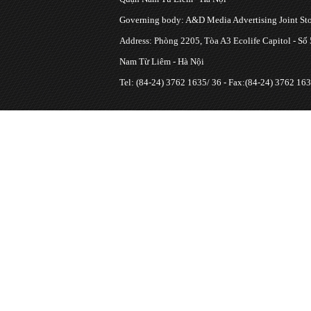
Governing body: A&D Media Advertising Joint S
Address: Phòng 2205, Tòa A3 Ecolife Capitol - Số
Nam Từ Liêm - Hà Nội
Tel: (84-24) 3762 1635/ 36 - Fax:(84-24) 3762 163