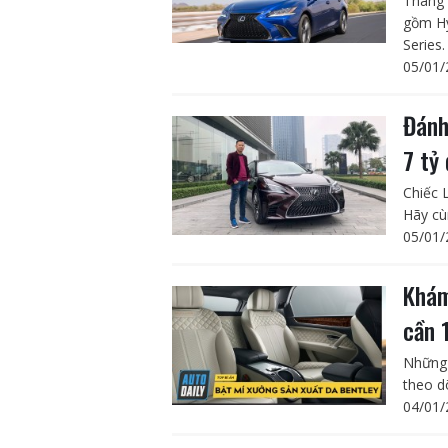
Tháng 
gồm Hy
Series.
05/01/
Đánh
7 tỷ
Chiếc 
Hãy cùn
05/01/
Khám
cần 
Những 
theo d
04/01/