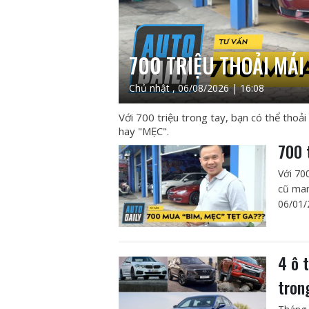
700 TRIỆU THOẢI MÁI 
Chủ nhật , 06/08/2026 | 16:08
Với 700 triệu trong tay, bạn có thể tho
hay "MẸC".
700 
Với 70
cũ man
06/01/
4 ô 
tron