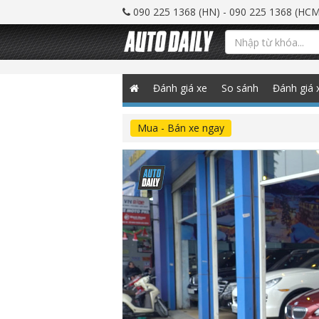
090 225 1368 (HN) - 090 225 1368 (HCM
Đánh giá xe
So sánh
Đánh giá 
Mua - Bán xe ngay