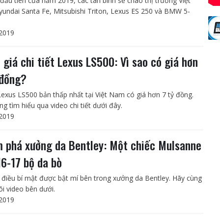
đầu tiên của năm 2019, các tân binh sẽ chào thị trường Việt
undai Santa Fe, Mitsubishi Triton, Lexus ES 250 và BMW 5-
2019
 giá chi tiết Lexus LS500: Vì sao có giá hơn
 đồng?
Lexus LS500 bản thấp nhất tại Việt Nam có giá hơn 7 tỷ đồng.
g tìm hiểu qua video chi tiết dưới đây.
2019
 phá xưởng da Bentley: Một chiếc Mulsanne
16-17 bộ da bò
điều bí mật được bật mí bên trong xưởng da Bentley. Hãy cùng
õi video bên dưới.
2019