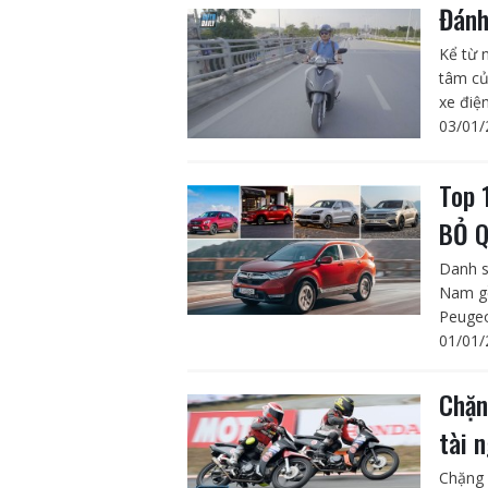
Đánh
Kể từ 
tâm củ
xe điệ
03/01/
Top 
BỎ Q
Danh s
Nam gồ
Peugeo
01/01/
Chặn
tài 
Chặng 