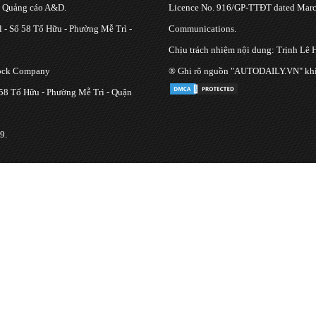
g Quảng cáo A&D.
Licence No. 916/GP-TTĐT dated March
 - Số 58 Tố Hữu - Phường Mễ Trì -
Communications.
Chịu trách nhiệm nội dung: Trịnh Lê 
tock Company
® Ghi rõ nguồn "AUTODAILY.VN" khi bạ
 58 Tố Hữu - Phường Mễ Trì - Quận
9.