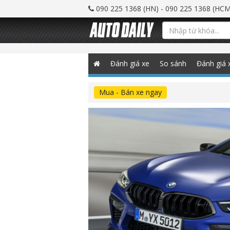
090 225 1368 (HN) - 090 225 1368 (HCM
Đánh giá xe
So sánh
Đánh giá 
Mua - Bán xe ngay