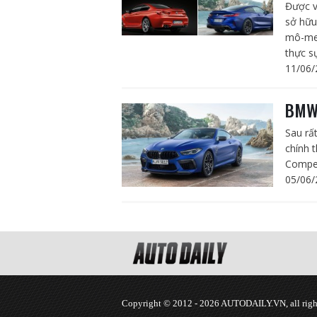
Được v
sở hữu
mô-men
thực sự
11/06/
BMW 
Sau rấ
chính 
Compet
05/06/
Copyright © 2012 - 2026 AUTODAILY.VN, all right