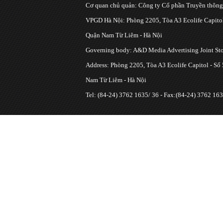
Cơ quan chủ quản: Công ty Cổ phần Truyền thôn
VPGD Hà Nội: Phòng 2205, Tòa A3 Ecolife Capitol
Quận Nam Từ Liêm - Hà Nội
Governing body: A&D Media Advertising Joint S
Address: Phòng 2205, Tòa A3 Ecolife Capitol - Số
Nam Từ Liêm - Hà Nội
Tel: (84-24) 3762 1635/ 36 - Fax:(84-24) 3762 163