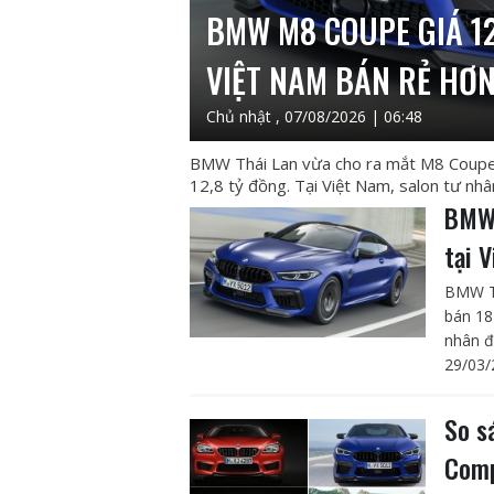
BMW M8 COUPE GIÁ 12,
VIỆT NAM BÁN RẺ HƠ
Chủ nhật , 07/08/2026 | 06:48
BMW Thái Lan vừa cho ra mắt M8 Coupe 
12,8 tỷ đồng. Tại Việt Nam, salon tư n
BMW 
tại 
BMW Th
bán 18
nhân đ
29/03/
So s
Comp