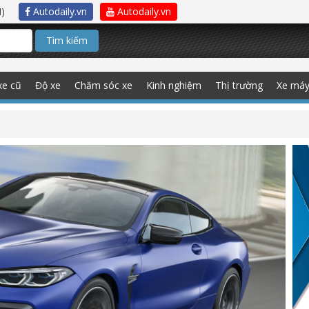
)
Autodaily.vn
Autodaily.vn
Tìm kiếm
xe cũ
Độ xe
Chăm sóc xe
Kinh nghiệm
Thị trường
Xe má