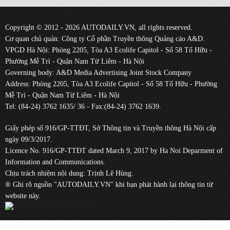
Copyright © 2012 - 2026 AUTODAILY.VN, all rights reserved.
Cơ quan chủ quản: Công ty Cổ phần Truyền thông Quảng cáo A&D.
VPGD Hà Nội: Phòng 2205, Tòa A3 Ecolife Capitol - Số 58 Tố Hữu -
Phường Mễ Trì - Quận Nam Từ Liêm - Hà Nội
Governing body: A&D Media Advertising Joint Stock Company
Address: Phòng 2205, Tòa A3 Ecolife Capitol - Số 58 Tố Hữu - Phường
Mễ Trì - Quận Nam Từ Liêm - Hà Nội
Tel: (84-24) 3762 1635/ 36 - Fax:(84-24) 3762 1639.
Giấy phép số 916/GP-TTĐT, Sở Thông tin và Truyền thông Hà Nội cấp
ngày 09/3/2017.
Licence No. 916/GP-TTĐT dated March 9, 2017 by Ha Noi Deparment of
Information and Communications.
Chịu trách nhiệm nội dung: Trịnh Lê Hùng.
® Ghi rõ nguồn "AUTODAILY.VN" khi bạn phát hành lại thông tin từ
website này.