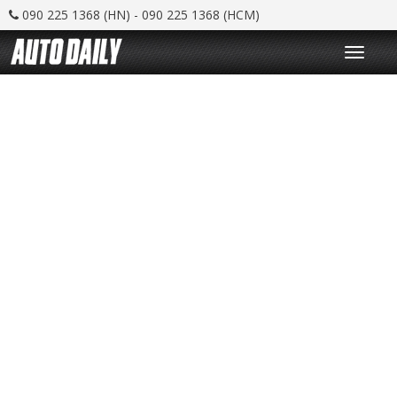
090 225 1368 (HN) - 090 225 1368 (HCM)
T
o
g
g
l
e
n
a
v
i
g
a
t
i
o
n