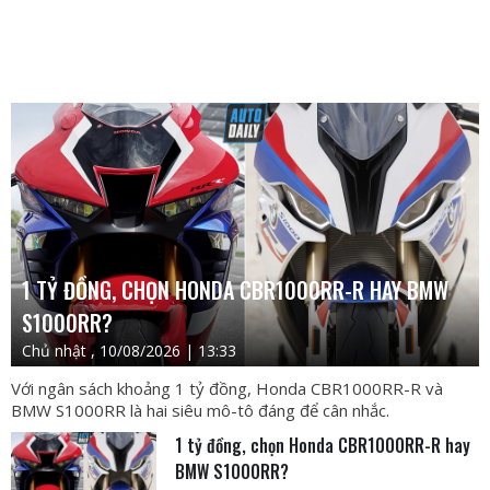
1 TỶ ĐỒNG, CHỌN HONDA CBR1000RR-R HAY BMW
S1000RR?
Chủ nhật , 10/08/2026 | 13:33
Với ngân sách khoảng 1 tỷ đồng, Honda CBR1000RR-R và
BMW S1000RR là hai siêu mô-tô đáng để cân nhắc.
1 tỷ đồng, chọn Honda CBR1000RR-R hay
BMW S1000RR?