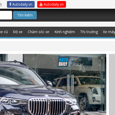
)
Autodaily.vn
Autodaily.vn
Tìm kiếm
xe cũ
Độ xe
Chăm sóc xe
Kinh nghiệm
Thị trường
Xe má