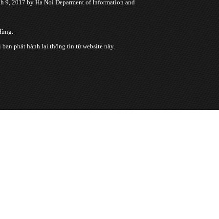
 9, 2017 by Ha Noi Deparment of Information and
Hùng.
n phát hành lại thông tin từ website này.