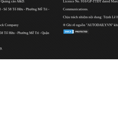
g Quảng cáo A&D.
Licence No. 916/GP-TTĐT dated March
 - Số 58 Tố Hữu - Phường Mễ Trì -
Communications.
Chịu trách nhiệm nội dung: Trịnh Lê 
tock Company
® Ghi rõ nguồn "AUTODAILY.VN" khi bạ
 58 Tố Hữu - Phường Mễ Trì - Quận
9.