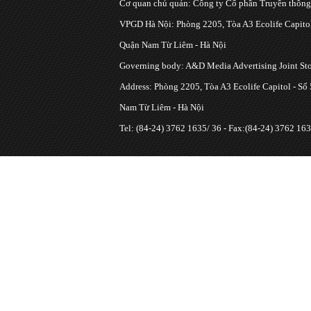
Cơ quan chủ quản: Công ty Cổ phần Truyền thôn
VPGD Hà Nội: Phòng 2205, Tòa A3 Ecolife Capitol
Quận Nam Từ Liêm - Hà Nội
Governing body: A&D Media Advertising Joint S
Address: Phòng 2205, Tòa A3 Ecolife Capitol - Số
Nam Từ Liêm - Hà Nội
Tel: (84-24) 3762 1635/ 36 - Fax:(84-24) 3762 163