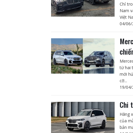
Chỉ tr
Nam và
Việt N
04/06/
Merc
chiế
Merce
từ hai
mới hứ
cỡ...
19/04/
Chi 
Hãng x
của mẫ
bản má