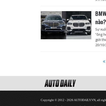
BMW 
nào
Sự xuấ
“ông h
giới th
20/10/
Copyright © 2012 - 2026 AUTODAILY.VN, all right