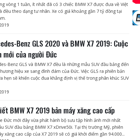
ong vòng 1 tuần, ít nhất đã có 3 chiếc BMW X7 được đưa về Việt
 đều theo dạng tư nhân. Xe có giá khoảng gần 7 tỷ đồng tại
am.
2019
edes-Benz GLS 2020 và BMW X7 2019: Cuộc
n mới của người Đức
des-Benz GLS và BMW X7 đều là những mẫu SUV đầu bảng đến
 thương hiệu xe sang đình đám của Đức. Việc GLS ra phiên bản
a hẹn sẽ khiến cuộc đua khẳng định vị thế trong phân khúc SUV
2019
tiết BMW X7 2019 bản máy xăng cao cấp
e Đức mới đây vừa phát hành bộ sưu tập hình ảnh mới nhất
u SUV đầu bảng BMW X7 xDrive50i. Tại thị trường Mỹ, phiên
y xăng cao cấp của X7 2019 sẽ có giá khởi điểm gần 94.000...