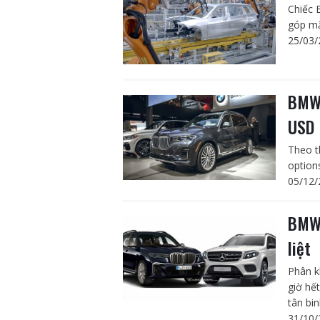
Chiếc 
góp mặ
25/03/
BMW 
USD
Theo t
option
05/12/
BMW 
liệt
Phân k
giờ hế
tân bi
31/10/