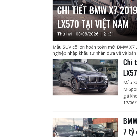
CHI TIẾT BMW X7 201
LX570 TẠI VIỆT NAM
Thứ hai , 08/08/2026 | 21:31
Mẫu SUV cỡ lớn hoàn toàn mới BMW X7 
nghiệp nhập khẩu tư nhân đưa về và bán 
Chi 
LX57
Mẫu SU
M-Spor
giá kh
17/06/
BMW 
7 tỷ