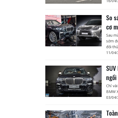
16/04/
So s
cơ m
Sau mà
sớm đư
đối th
11/04/
SUV 
ngồi
Chỉ và
BMW X7
03/04/
Toàn