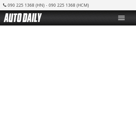
090 225 1368 (HN) - 090 225 1368 (HCM)
T
o
g
g
l
e
n
a
v
i
g
a
t
i
o
n