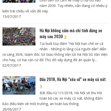
trình tiến tới cấm xe máy ở nội đô vào
năm 2030. Tuy nhiên, vẫn đang có nhiều ý
kiến trái chiều về vấn đề này.
15/07/2017
Hà Nội không cấm mà chỉ tính dừng xe
máy sau 2030
3
Tại buổi toạ đàm “Hà Nội hạn chế xe cá
nhân - Những lo lắng của người dân” diễn
ra sáng 30/6, Giám đốc Sở Giao thông Vận tải Hà Nội Vũ Văn Viện
cho hay, có hai căn cứ để Thủ đô xây dựng đề án quản lý...
02/07/2017
Đầu 2018, Hà Nội “xóa sổ” xe máy cũ nát
3
Bắt đầu từ 1/1/2018, Hà Nội sẽ thu hồi
toàn bộ các xe máy cũ nát, không đảm
bảo điều kiện về môi trường, an toàn lưu thông.
26/06/2017