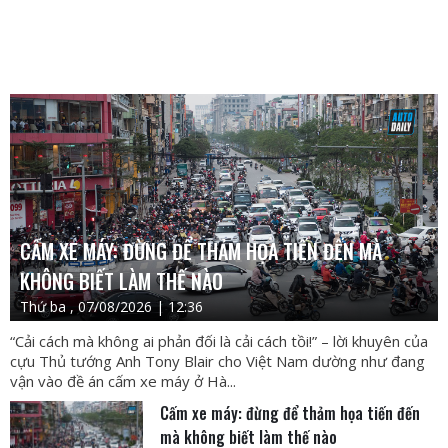
CẤM XE MÁY: ĐỪNG ĐỂ THẢM HỌA TIẾN ĐẾN MÀ
KHÔNG BIẾT LÀM THẾ NÀO
Thứ ba , 07/08/2026 | 12:36
“Cải cách mà không ai phản đối là cải cách tồi!” – lời khuyên của
cựu Thủ tướng Anh Tony Blair cho Việt Nam dường như đang
vận vào đề án cấm xe máy ở Hà...
Cấm xe máy: đừng để thảm họa tiến đến
mà không biết làm thế nào