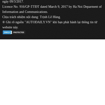
ngày 09/3/2017.
Licence No. 916/GP-TTĐT dated March 9, 2017 by Ha Noi Deparment of
Information and Communications.
Chịu trách nhiệm nội dung: Trịnh Lê Hùng.
® Ghi rõ nguồn "AUTODAILY.VN" khi bạn phát hành lại thông tin từ
website này.