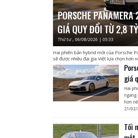
PORSCHE PANAMERA 2
GIÁ QUY ĐỔI TỪ 2,8 T
Thứ tư , 06/08/2026 | 05:33
Hai phiên bản hybrid mới của Porsche P
sẽ được nhiều đại gia Việt lựa chọn hơn 
Pors
giá 
Hai ph
ngang 
hơn nế
21/02/
Tối 
mắt