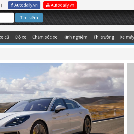
)
Autodaily.vn
Autodaily.vn
Tìm kiếm
xe cũ
Độ xe
Chăm sóc xe
Kinh nghiệm
Thị trường
Xe má