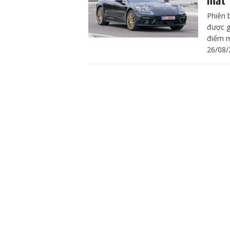
Phiên 
được gi
điểm m
26/08/
Một 
Trên hà
thương
những 
12/07/
Pors
đườn
Phiên 
quá tr
trường