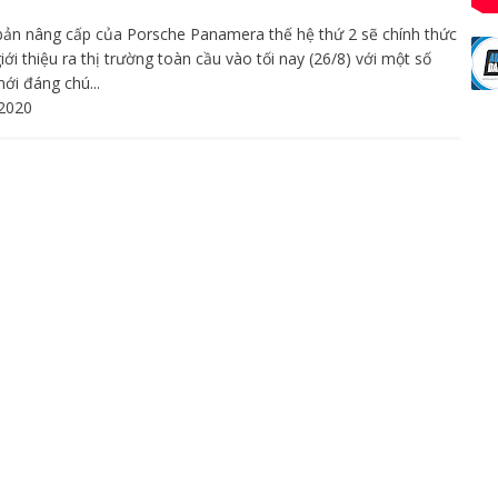
bản nâng cấp của Porsche Panamera thế hệ thứ 2 sẽ chính thức
ới thiệu ra thị trường toàn cầu vào tối nay (26/8) với một số
ới đáng chú...
2020
ngày trải nghiệm cùng Porsche Panamera
nh trình phát triển, Porsche luôn duy trì giá trị cốt lõi của
 hiệu: thách thức rào cản, phá vỡ mọi định kiến. Xuất phát từ
giá trị cốt lõi này, dòng xe Porsche Panamera đã ra...
2019
che Panamera 2021 lần đầu lộ diện trên
g thử
bản nâng cấp của Porsche Panamera được cho là đang trong
ình thử nghiệm sau gần 3 năm thế hệ thứ 2 xuất hiện trên thị
.