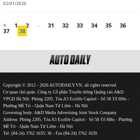
02/01/2020
1
2
...
31
32
33
34
35
36
37
38
Copyright © 2012 - 2026 AUTODAILY.VN, all rights reserved.
Cơ quan chủ quản: Công ty Cổ phần Truyền thông Quảng cáo A&D.
VPGD Hà Nội: Phòng 2205, Tòa A3 Ecolife Capitol - Số 58 Tố Hữu -
Phường Mễ Trì - Quận Nam Từ Liêm - Hà Nội
Governing body: A&D Media Advertising Joint Stock Company
Address: Phòng 2205, Tòa A3 Ecolife Capitol - Số 58 Tố Hữu - Phường
Mễ Trì - Quận Nam Từ Liêm - Hà Nội
Tel: (84-24) 3762 1635/ 36 - Fax:(84-24) 3762 1639.