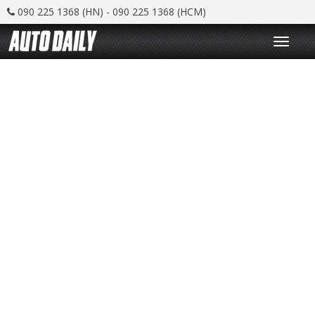
090 225 1368 (HN) - 090 225 1368 (HCM)
T
o
g
g
l
e
n
a
v
i
g
a
t
i
o
n