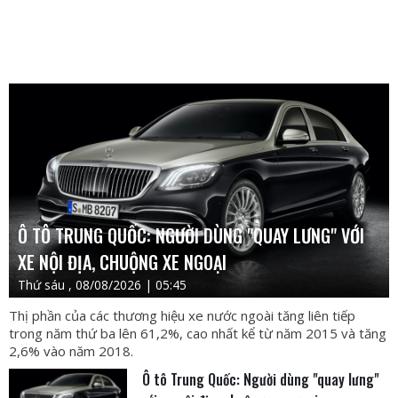
Ô TÔ TRUNG QUỐC: NGƯỜI DÙNG "QUAY LƯNG" VỚI
XE NỘI ĐỊA, CHUỘNG XE NGOẠI
Thứ sáu , 08/08/2026 | 05:45
Thị phần của các thương hiệu xe nước ngoài tăng liên tiếp
trong năm thứ ba lên 61,2%, cao nhất kể từ năm 2015 và tăng
2,6% vào năm 2018.
Ô tô Trung Quốc: Người dùng "quay lưng"