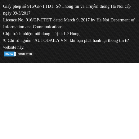
Giấy phép số 916/GP-TTĐT, Sở Thông tin và Truyền thông Hà Nội cấp
ngày 09/3/2017.
Licence No. 916/GP-TTĐT dated March 9, 2017 by Ha Noi Deparment of
Information and Communications.
Chịu trách nhiệm nội dung: Trịnh Lê Hùng.
® Ghi rõ nguồn "AUTODAILY.VN" khi bạn phát hành lại thông tin từ
website này.