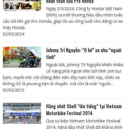
nhờn toàn cầu Pro Honda
Ngày 2/3/2024, Công ty Honda Việt Nam
(HVN) ra mắt thương hiệu dầu nhờn toàn
cầu với tên gọi Pro Honda, giúp tối ưu công suất cho động cơ xe
máy Honda.
02/03/2024
Johnny Trí Nguyễn: “O bế” xe như “người
tình”
Ngoài đời, Johnny Trí Nguyễn khiến nhiều
cô nàng phải ngoái nhìn bởi hình ảnh bụi
bặm, mạnh mẽ. Với chàng diễn viên đầy nam tính này, chiếc xe
không chỉ là phương tiện di chuyển mà còn là một “người...
05/02/2015
Hãng nhớt Shell “lên tiếng” tại Vietnam
Motorbike Festival 2014
Qua sự kiện Vietnam Motorbike Festival
2014, hãng dầu nhớt Shell đã khẳng định