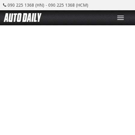
090 225 1368 (HN) - 090 225 1368 (HCM)
T
o
g
g
l
e
n
a
v
i
g
a
t
i
o
n