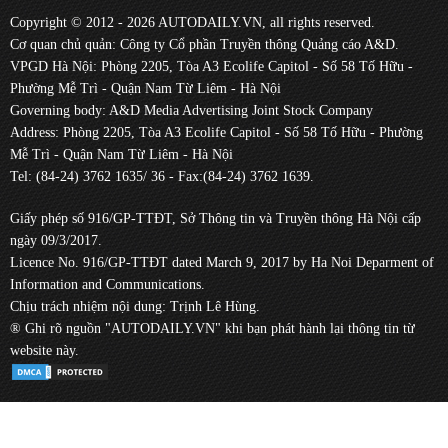
Copyright © 2012 - 2026 AUTODAILY.VN, all rights reserved.
Cơ quan chủ quản: Công ty Cổ phần Truyền thông Quảng cáo A&D.
VPGD Hà Nội: Phòng 2205, Tòa A3 Ecolife Capitol - Số 58 Tố Hữu -
Phường Mễ Trì - Quận Nam Từ Liêm - Hà Nội
Governing body: A&D Media Advertising Joint Stock Company
Address: Phòng 2205, Tòa A3 Ecolife Capitol - Số 58 Tố Hữu - Phường
Mễ Trì - Quận Nam Từ Liêm - Hà Nội
Tel: (84-24) 3762 1635/ 36 - Fax:(84-24) 3762 1639.
Giấy phép số 916/GP-TTĐT, Sở Thông tin và Truyền thông Hà Nội cấp
ngày 09/3/2017.
Licence No. 916/GP-TTĐT dated March 9, 2017 by Ha Noi Deparment of
Information and Communications.
Chịu trách nhiệm nội dung: Trịnh Lê Hùng.
® Ghi rõ nguồn "AUTODAILY.VN" khi bạn phát hành lại thông tin từ
website này.