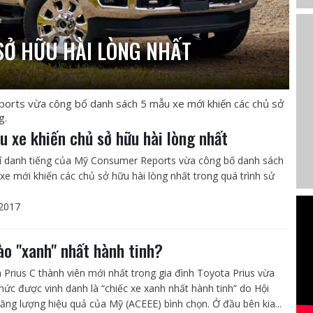
SỞ HỮU HÀI LÒNG NHẤT
orts vừa công bố danh sách 5 mẫu xe mới khiến các chủ sở
g.
u xe khiến chủ sở hữu hài lòng nhất
í danh tiếng của Mỹ Consumer Reports vừa công bố danh sách
xe mới khiến các chủ sở hữu hài lòng nhất trong quá trình sử
2017
ào "xanh" nhất hành tinh?
 Prius C thành viên mới nhất trong gia đình Toyota Prius vừa
thức được vinh danh là “chiếc xe xanh nhất hành tinh” do Hội
ăng lượng hiệu quả của Mỹ (ACEEE) bình chọn. Ở đầu bên kia...