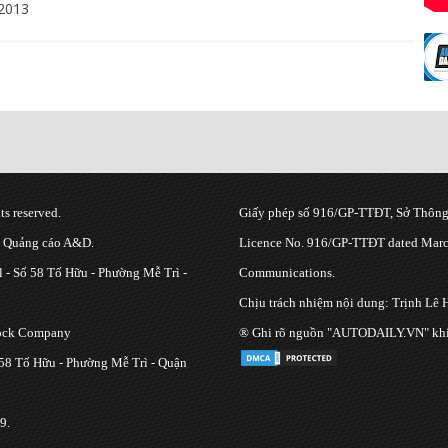
2013
s reserved.
Giấy phép số 916/GP-TTĐT, Sở Thông 
g Quảng cáo A&D.
Licence No. 916/GP-TTĐT dated March
 - Số 58 Tố Hữu - Phường Mễ Trì -
Communications.
Chịu trách nhiệm nội dung: Trịnh Lê 
tock Company
® Ghi rõ nguồn "AUTODAILY.VN" khi bạ
 58 Tố Hữu - Phường Mễ Trì - Quận
9.