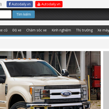
)
Autodaily.vn
Autodaily.vn
Tìm kiếm
xe cũ
Độ xe
Chăm sóc xe
Kinh nghiệm
Thị trường
Xe má