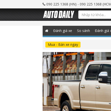
090 225 1368 (HN) - 090 225 1368 (HCM
Đánh giá xe
So sánh
Đánh giá 
Mua - Bán xe ngay