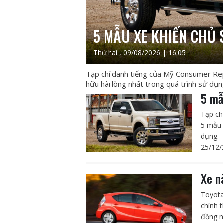
5 MẪU XE KHIẾN CHỦ 
Thứ hai , 09/08/2026 | 16:05
Tạp chí danh tiếng của Mỹ Consumer Rep
hữu hài lòng nhất trong quá trình sử dụn
5 mẫ
Tạp ch
5 mẫu 
dụng.
25/12/
Xe n
Toyota
chính 
đồng n