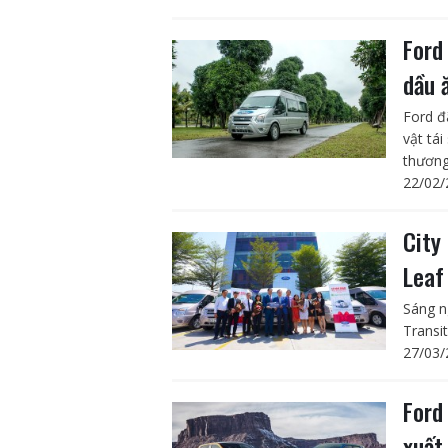
Ford
dầu 
Ford đ
vật tá
thương 
22/02/
City
Leaf
Sáng n
Transi
27/03/
Ford
xuất