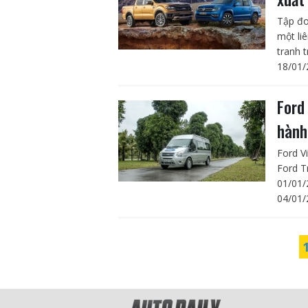
Tập đo
một li
tranh 
18/01/
Ford
hành
Ford V
Ford T
01/01/
04/01/