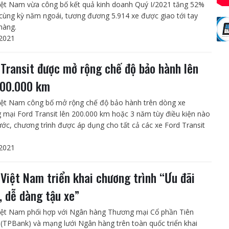
iệt Nam vừa công bố kết quả kinh doanh Quý I/2021 tăng 52%
 cùng kỳ năm ngoái, tương đương 5.914 xe được giao tới tay
hàng.
2021
 Transit được mở rộng chế độ bảo hành lên
200.000 km
iệt Nam công bố mở rộng chế độ bảo hành trên dòng xe
 mại Ford Transit lên 200.000 km hoặc 3 năm tùy điều kiện nào
ước, chương trình được áp dụng cho tất cả các xe Ford Transit
2021
 Việt Nam triển khai chương trình “Ưu đãi
, dễ dàng tậu xe”
iệt Nam phối hợp với Ngân hàng Thương mại Cổ phần Tiên
(TPBank) và mạng lưới Ngân hàng trên toàn quốc triển khai