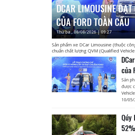
DCAR LIMOUSINE ĐẠT
CỦA FORD TOÀN CẦU
Thứ ba , 08/08/2026 | 09:27
Sản phẩm xe DCar Limousine (thuộc công
chuẩn chất lượng QVM (Qualified Vehicle
DCar
của 
Sản ph
được c
Vehicl
10/05/
Qúy 
52