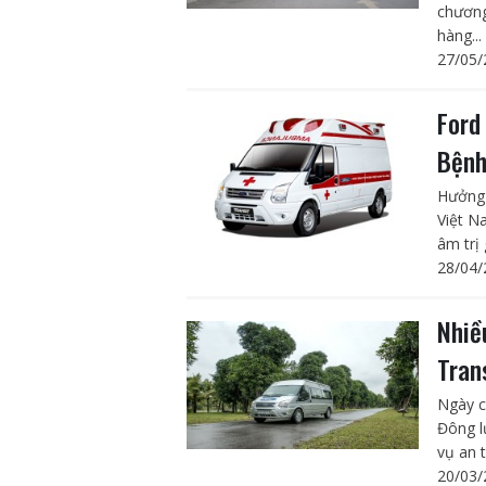
chương 
hàng...
27/05/
Ford
Bệnh
Hưởng 
Việt N
âm trị
28/04/
Nhiề
Tran
Ngày c
Đông l
vụ an t
20/03/