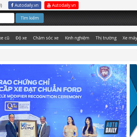
)
Autodaily.vn
Autodaily.vn
Tìm kiếm
xe cũ
Độ xe
Chăm sóc xe
Kinh nghiệm
Thị trường
Xe má