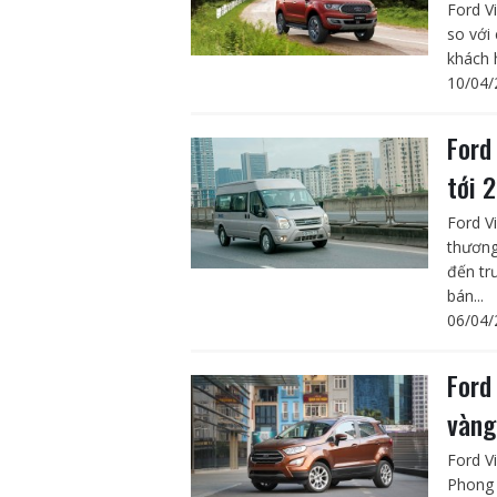
Ford V
so với
khách 
10/04/
Ford
tới 
Ford V
thương
đến tr
bán...
06/04/
Ford
vàng
Ford V
Phong 