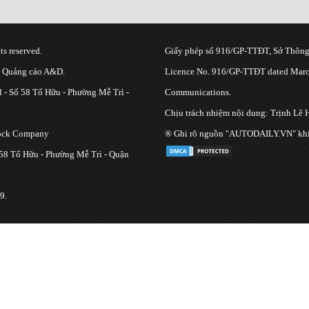
s reserved.
Giấy phép số 916/GP-TTĐT, Sở Thông 
g Quảng cáo A&D.
Licence No. 916/GP-TTĐT dated March
 - Số 58 Tố Hữu - Phường Mễ Trì -
Communications.
Chịu trách nhiệm nội dung: Trịnh Lê 
tock Company
® Ghi rõ nguồn "AUTODAILY.VN" khi bạ
 58 Tố Hữu - Phường Mễ Trì - Quận
9.