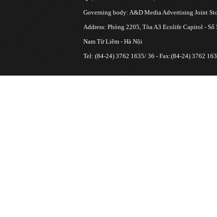
Governing body: A&D Media Advertising Joint S
Address: Phòng 2205, Tòa A3 Ecolife Capitol - Số
Nam Từ Liêm - Hà Nội
Tel: (84-24) 3762 1635/ 36 - Fax:(84-24) 3762 163