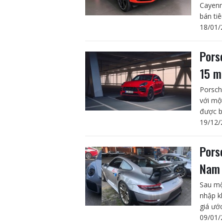
Cayenn
bán tiê
18/01/
Pors
15 m
Porsch
với mộ
được b
19/12/
Pors
Nam
Sau mộ
nhập k
giá ước
09/01/