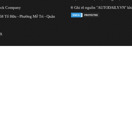
tock Company
® Ghi rõ nguồn "AUTODAILY.VN" khi bạ
 58 Tố Hữu - Phường Mễ Trì - Quận
9.