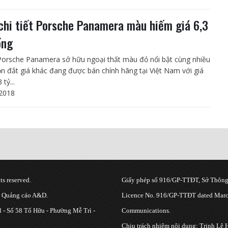
chi tiết Porsche Panamera màu hiếm giá 6,3
ồng
Porsche Panamera sở hữu ngoại thất màu đỏ nổi bật cùng nhiều
ọn đắt giá khác đang được bán chính hãng tại Việt Nam với giá
 tỷ...
2018
s reserved.
Giấy phép số 916/GP-TTĐT, Sở Thông 
g Quảng cáo A&D.
Licence No. 916/GP-TTĐT dated March
 - Số 58 Tố Hữu - Phường Mễ Trì -
Communications.
Chịu trách nhiệm nội dung: Trịnh Lê 