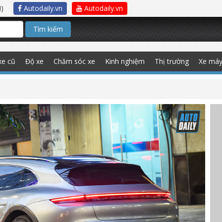
)
Autodaily.vn
Autodaily.vn
Tìm kiếm
xe cũ
Độ xe
Chăm sóc xe
Kinh nghiệm
Thị trường
Xe má