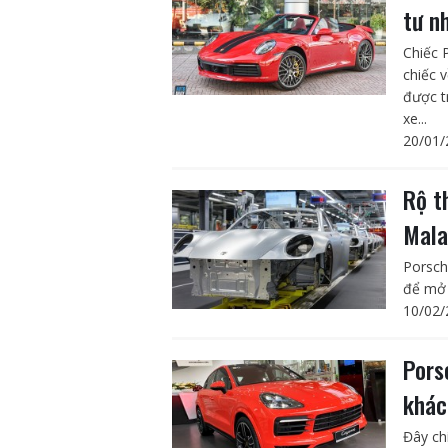
tư n
Chiếc 
chiếc 
được t
xe...
20/01/
Rộ t
Mala
Porsch
để mở 
10/02/
Pors
khác
Đây ch