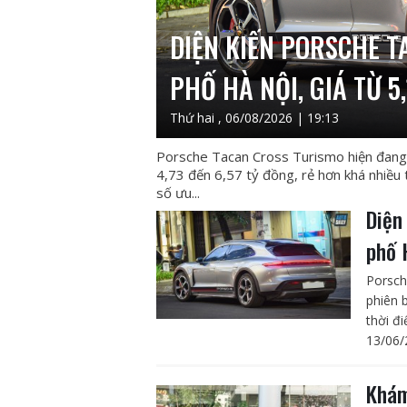
DIỆN KIẾN PORSCHE T
PHỐ HÀ NỘI, GIÁ TỪ 5,
Thứ hai , 06/08/2026 | 19:13
Porsche Tacan Cross Turismo hiện đang 
4,73 đến 6,57 tỷ đồng, rẻ hơn khá nhiề
số ưu...
Diện
phố 
Porsch
phiên 
thời đ
13/06/
Khám