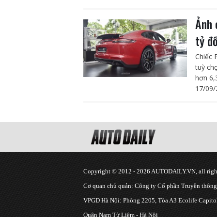
Ảnh 
tỷ đ
Chiếc 
tuỳ ch
hơn 6,3
17/09/
Copyright © 2012 - 2026 AUTODAILY.VN, all right
Cơ quan chủ quản: Công ty Cổ phần Truyền thôn
VPGD Hà Nội: Phòng 2205, Tòa A3 Ecolife Capitol
Quận Nam Từ Liêm - Hà Nội