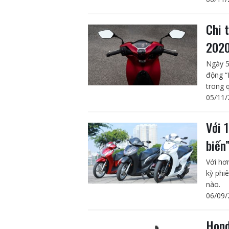
Chi 
202
Ngày 5
động “
trong q
05/11/
Với 
biến
Với hơn
kỳ phi
nào.
06/09/
Hond