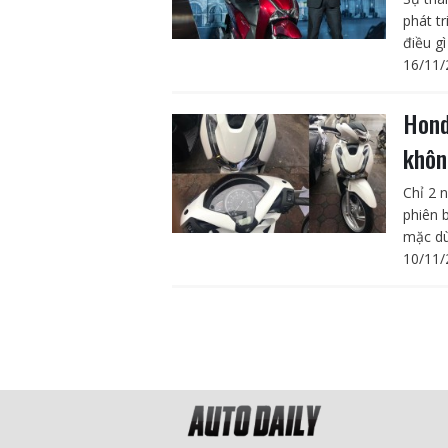
phát t
điều gì
16/11/
Hond
khôn
Chỉ 2 
phiên 
mặc dù
10/11/