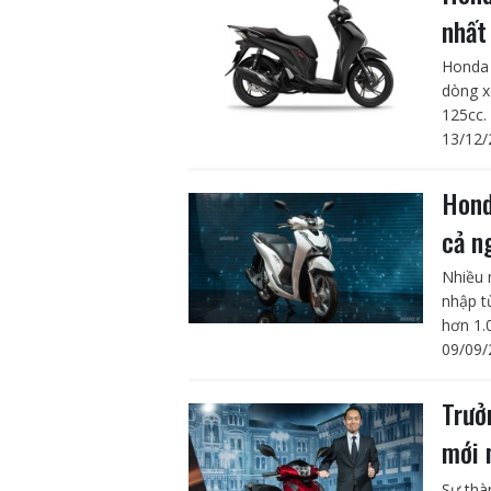
nhất
Honda 
dòng x
125cc.
13/12/
Hond
cả n
Nhiều 
nhập t
hơn 1.
09/09/
Trưở
mới 
Sự thà