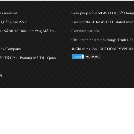
s reserved.
Giấy phép số 916/GP-TTĐT, Sở Thông 
g Quảng cáo A&D.
Licence No. 916/GP-TTĐT dated March
 - Số 58 Tố Hữu - Phường Mễ Trì -
Communications.
Chịu trách nhiệm nội dung: Trịnh Lê 
tock Company
® Ghi rõ nguồn "AUTODAILY.VN" khi bạ
 58 Tố Hữu - Phường Mễ Trì - Quận
9.