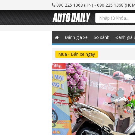
090 225 1368 (HN) - 090 225 1368 (HCM
Đánh giá xe
So sánh
Đánh giá 
Mua - Bán xe ngay