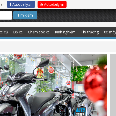
)
Autodaily.vn
Autodaily.vn
Tìm kiếm
xe cũ
Độ xe
Chăm sóc xe
Kinh nghiệm
Thị trường
Xe má