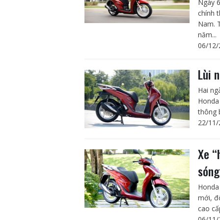
Ngày 6
chính 
Nam. T
năm...
06/12/
Lùi 
Hai ng
Honda 
thông 
22/11/
Xe “
sóng
Honda 
mới, đ
cao cấ
06/11/