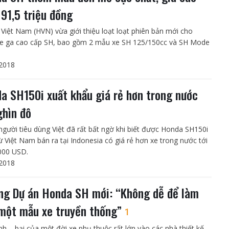
 91,5 triệu đồng
Việt Nam (HVN) vừa giới thiệu loạt loạt phiên bản mới cho
e ga cao cấp SH, bao gồm 2 mẫu xe SH 125/150cc và SH Mode
2018
a SH150i xuất khẩu giá rẻ hơn trong nước
ghìn đô
người tiêu dùng Việt đã rất bất ngờ khi biết được Honda SH150i
ừ Việt Nam bán ra tại Indonesia có giá rẻ hơn xe trong nước tới
000 USD.
2018
ng Dự án Honda SH mới: “Không dễ để làm
một mẫu xe truyền thống”
1
nh – bại của một đời xe phụ thuộc rất lớn vào các nhà thiết kế,