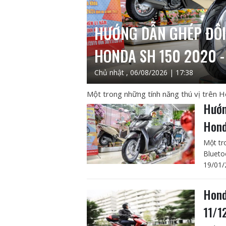
HƯỚNG DẪN GHÉP ĐÔI
HONDA SH 150 2020 - 
Chủ nhật , 06/08/2026 | 17:38
Một trong những tính năng thú vị trên 
Hướn
Hond
Một tr
Blueto
19/01/
Hond
11/1