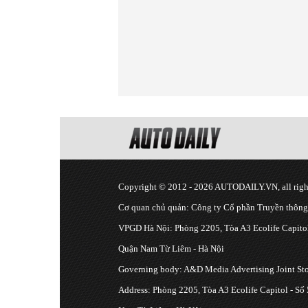
Copyright © 2012 - 2026 AUTODAILY.VN, all right
Cơ quan chủ quản: Công ty Cổ phần Truyền thôn
VPGD Hà Nội: Phòng 2205, Tòa A3 Ecolife Capitol
Quận Nam Từ Liêm - Hà Nội
Governing body: A&D Media Advertising Joint S
Address: Phòng 2205, Tòa A3 Ecolife Capitol - Số