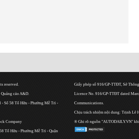
s reserved.
Giấy phép số 916/GP-TTĐT, Sở Thông 
g Quảng cáo A&D.
Licence No. 916/GP-TTĐT dated March
 - Số 58 Tố Hữu - Phường Mễ Trì -
Communications.
Chịu trách nhiệm nội dung: Trịnh Lê 
tock Company
® Ghi rõ nguồn "AUTODAILY.VN" khi bạ
 58 Tố Hữu - Phường Mễ Trì - Quận