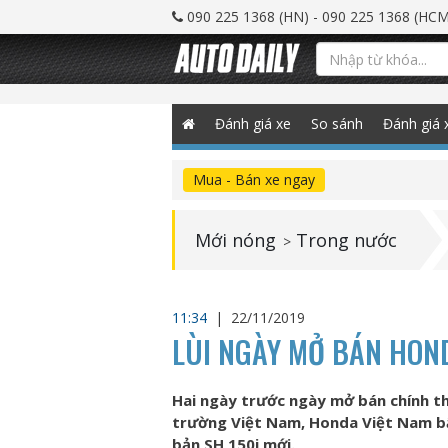
090 225 1368 (HN) - 090 225 1368 (HCM
Đánh giá xe
So sánh
Đánh giá 
Mua - Bán xe ngay
Mới nóng
Trong nước
>
11:34
|
22/11/2019
LÙI NGÀY MỞ BÁN HOND
Hai ngày trước ngày mở bán chính t
trường Việt Nam, Honda Việt Nam bấ
bản SH 150i mới.