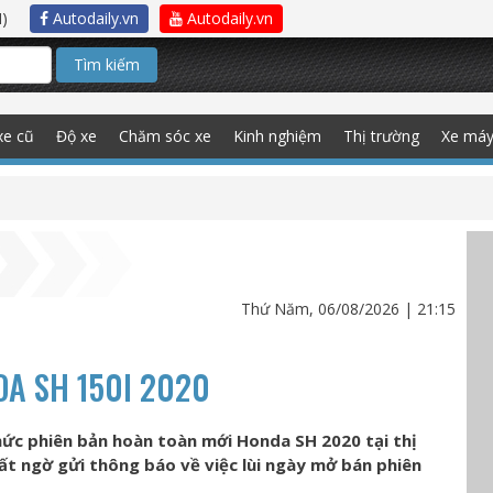
)
Autodaily.vn
Autodaily.vn
Tìm kiếm
xe cũ
Độ xe
Chăm sóc xe
Kinh nghiệm
Thị trường
Xe má
Thứ Năm, 06/08/2026 | 21:15
A SH 150I 2020
hức phiên bản hoàn toàn mới Honda SH 2020 tại thị
t ngờ gửi thông báo về việc lùi ngày mở bán phiên