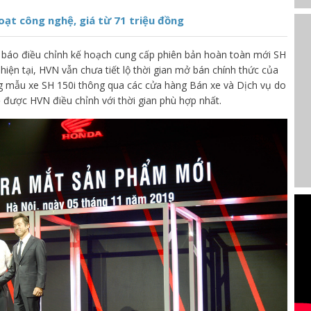
oạt công nghệ, giá từ 71 triệu đồng
báo điều chỉnh kế hoạch cung cấp phiên bản hoàn toàn mới SH
 hiện tại, HVN vẫn chưa tiết lộ thời gian mở bán chính thức của
g mẫu xe SH 150i thông qua các cửa hàng Bán xe và Dịch vụ do
được HVN điều chỉnh với thời gian phù hợp nhất.