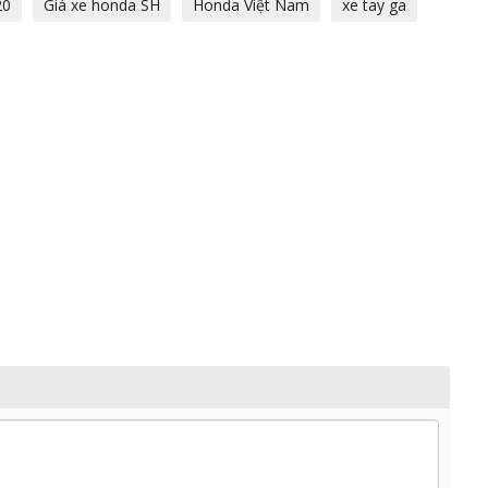
20
Giá xe honda SH
Honda Việt Nam
xe tay ga