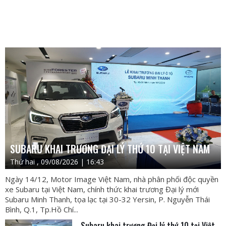
SUBARU KHAI TRƯƠNG ĐẠI LÝ THỨ 10 TẠI VIỆT NAM
Thứ hai , 09/08/2026 | 16:43
Ngày 14/12, Motor Image Việt Nam, nhà phân phối độc quyền
xe Subaru tại Việt Nam, chính thức khai trương Đại lý mới
Subaru Minh Thanh, tọa lạc tại 30-32 Yersin, P. Nguyễn Thái
Bình, Q.1, Tp.Hồ Chí...
Subaru khai trương Đại lý thứ 10 tại Việt