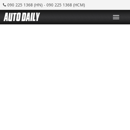
090 225 1368 (HN) - 090 225 1368 (HCM)
T
o
g
g
l
e
n
a
v
i
g
a
t
i
o
n