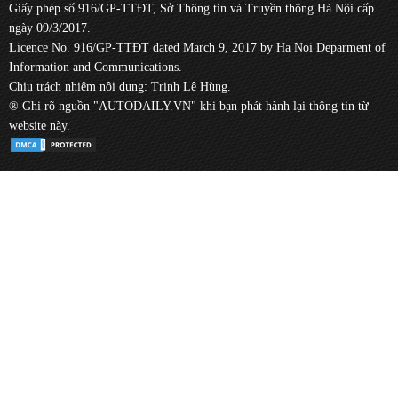
Giấy phép số 916/GP-TTĐT, Sở Thông tin và Truyền thông Hà Nội cấp
ngày 09/3/2017.
Licence No. 916/GP-TTĐT dated March 9, 2017 by Ha Noi Deparment of
Information and Communications.
Chịu trách nhiệm nội dung: Trịnh Lê Hùng.
® Ghi rõ nguồn "AUTODAILY.VN" khi bạn phát hành lại thông tin từ
website này.