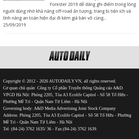
Forester 2019 dễ dàng ghi điểm trong lòng
người dùng nhờ khả năng off-road ấn tượng, trang bị tiện ích và
tính năng an toàn hiện đại đi kèm giá bán vô cùng...
25/09/2019
Copyright © 2012 - 2026 AUTODAILY.VN, all rights reserved.
Cơ quan chủ quản: Công ty Cổ phần Truyền thông Quảng cáo A&D.
VPGD Hà Nội: Phòng 2205, Tòa A3 Ecolife Capitol - Số 58 Tố Hữu -
Phường Mễ Trì - Quận Nam Từ Liêm - Hà Nội
Governing body: A&D Media Advertising Joint Stock Company
Address: Phòng 2205, Tòa A3 Ecolife Capitol - Số 58 Tố Hữu - Phường
Mễ Trì - Quận Nam Từ Liêm - Hà Nội
Tel: (84-24) 3762 1635/ 36 - Fax:(84-24) 3762 1639.