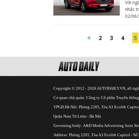
Với ng
nhắc t
02/06/
2
3
4
5
Copyright © 2012 - 2026 AUTODAILY.VN, all right
Cơ quan chủ quản: Công ty Cổ phần Truyền thôn
VPGD Hà Nội: Phòng 2205, Tòa A3 Ecolife Capitol
Quận Nam Từ Liêm - Hà Nội
Governing body: A&D Media Advertising Joint S
Address: Phòng 2205, Tòa A3 Ecolife Capitol - Số