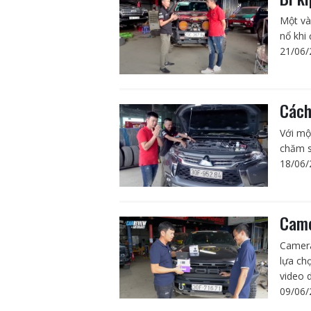
Một và
nổ khi 
21/06/
Cách
Với mộ
chăm s
18/06/
Came
Camera
lựa ch
video 
09/06/