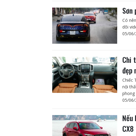
Sơn 
Có nên
dõi vi
05/06/
Chi 
đẹp 
Chiếc 
nội th
phong 
05/06/
Nếu 
CX8