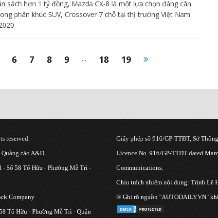
ân sách hơn 1 tỷ đồng, Mazda CX-8 là một lựa chọn đáng cân
rong phân khúc SUV, Crossover 7 chỗ tại thị trường Việt Nam.
2020
6
7
8
9
...
18
19
s reserved.
Giấy phép số 916/GP-TTĐT, Sở Thông 
g Quảng cáo A&D.
Licence No. 916/GP-TTĐT dated March
 - Số 58 Tố Hữu - Phường Mễ Trì -
Communications.
Chịu trách nhiệm nội dung: Trịnh Lê 
tock Company
® Ghi rõ nguồn "AUTODAILY.VN" khi bạ
 58 Tố Hữu - Phường Mễ Trì - Quận