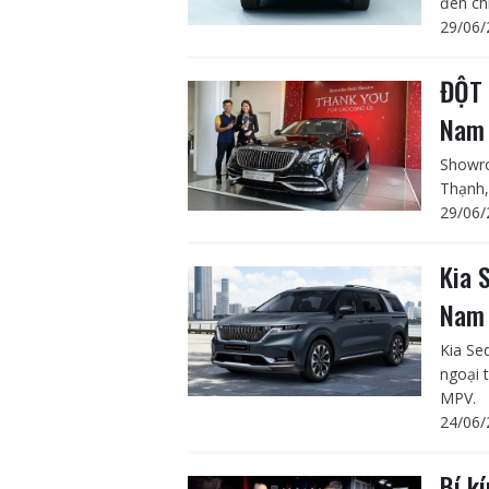
đèn ch
29/06/
ĐỘT 
Nam
Showro
Thạnh,
29/06/
Kia 
Nam
Kia Se
ngoại 
MPV.
24/06/
Bí k