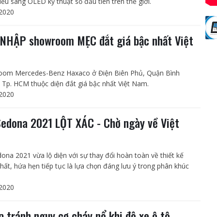
iếu sáng OLED kỹ thuật số đầu tiên trên thế giới.
2020
NHẬP showroom MẸC đắt giá bậc nhất Việt
om Mercedes-Benz Haxaco ở Điện Biên Phủ, Quận Bình
 Tp. HCM thuộc diện đắt giá bậc nhất Việt Nam.
2020
Sedona 2021 LỘT XÁC - Chờ ngày về Việt
dona 2021 vừa lộ diện với sự thay đổi hoàn toàn về thiết kế
thất, hứa hẹn tiếp tục là lựa chọn đáng lưu ý trong phân khúc
2020
íp tránh nguy cơ cháy nổ khi độ xe ô tô