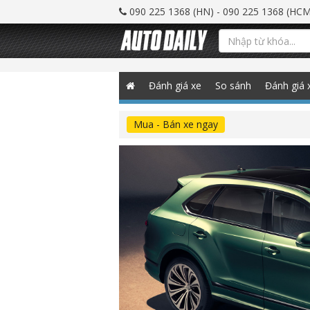
090 225 1368 (HN) - 090 225 1368 (HCM
Đánh giá xe
So sánh
Đánh giá 
Mua - Bán xe ngay