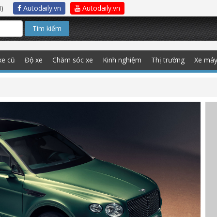
)
Autodaily.vn
Autodaily.vn
Tìm kiếm
xe cũ
Độ xe
Chăm sóc xe
Kinh nghiệm
Thị trường
Xe má