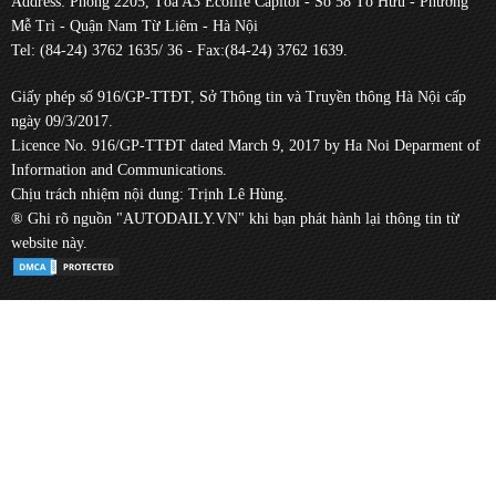
Address: Phòng 2205, Tòa A3 Ecolife Capitol - Số 58 Tố Hữu - Phường
Mễ Trì - Quận Nam Từ Liêm - Hà Nội
Tel: (84-24) 3762 1635/ 36 - Fax:(84-24) 3762 1639.
Giấy phép số 916/GP-TTĐT, Sở Thông tin và Truyền thông Hà Nội cấp
ngày 09/3/2017.
Licence No. 916/GP-TTĐT dated March 9, 2017 by Ha Noi Deparment of
Information and Communications.
Chịu trách nhiệm nội dung: Trịnh Lê Hùng.
® Ghi rõ nguồn "AUTODAILY.VN" khi bạn phát hành lại thông tin từ
website này.