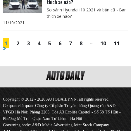
thích xe nào?
So sánh Hyundai i10 2021 và bản cũ - Bạn
thích xe nào?
11/10/2021
1
2
3
4
5
6
7
8
...
10
11
Copyright © 2012 - 2026 AUTODAILY.VN, all rights reserved.
Cơ quan chủ quản: Công ty Cổ phần Truyền thông Quảng cáo A&D.
VPGD Hà Nội: Phòng 2205, Tòa A3 Ecolife Capitol - Số 58 Tố Hữu -
Phường Mễ Trì - Quận Nam Từ Liêm - Hà Nội
Governing body: A&D Media Advertising Joint Stock Company