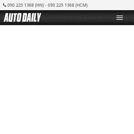
090 225 1368 (HN) - 090 225 1368 (HCM)
T
o
g
g
l
e
n
a
v
i
g
a
t
i
o
n