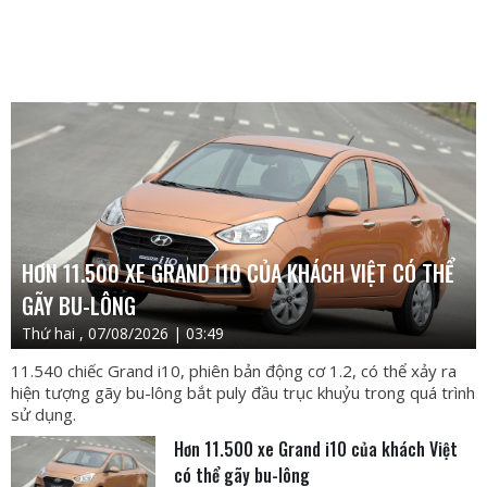
HƠN 11.500 XE GRAND I10 CỦA KHÁCH VIỆT CÓ THỂ
GÃY BU-LÔNG
Thứ hai , 07/08/2026 | 03:49
11.540 chiếc Grand i10, phiên bản động cơ 1.2, có thể xảy ra
hiện tượng gãy bu-lông bắt puly đầu trục khuỷu trong quá trình
sử dụng.
Hơn 11.500 xe Grand i10 của khách Việt
có thể gãy bu-lông