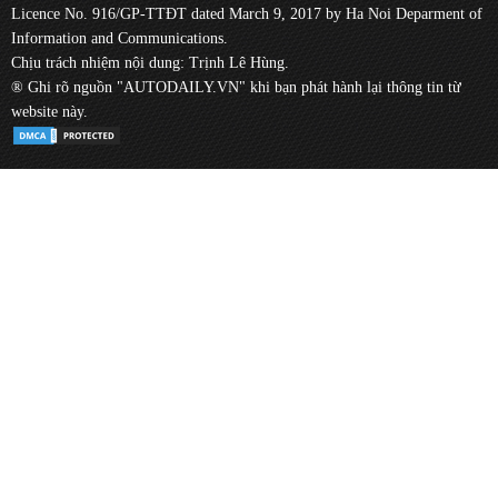
Licence No. 916/GP-TTĐT dated March 9, 2017 by Ha Noi Deparment of
Information and Communications.
Chịu trách nhiệm nội dung: Trịnh Lê Hùng.
® Ghi rõ nguồn "AUTODAILY.VN" khi bạn phát hành lại thông tin từ
website này.