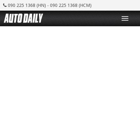
090 225 1368 (HN) - 090 225 1368 (HCM)
T
o
g
g
l
e
n
a
v
i
g
a
t
i
o
n