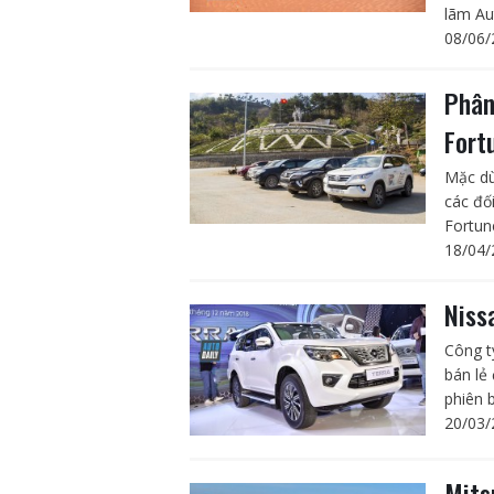
lãm Au
08/06/
Phân
Fort
Mặc dù
các đố
Fortun
18/04/
Niss
Công t
bán lẻ
phiên b
20/03/
Mits