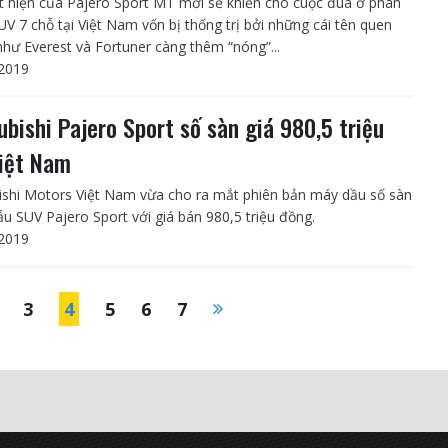
t hiện của Pajero Sport MT mới sẽ khiến cho cuộc đua ở phân
UV 7 chỗ tại Việt Nam vốn bị thống trị bởi những cái tên quen
như Everest và Fortuner càng thêm “nóng”...
2019
ubishi Pajero Sport số sàn giá 980,5 triệu
Việt Nam
ishi Motors Việt Nam vừa cho ra mắt phiên bản máy dầu số sàn
u SUV Pajero Sport với giá bán 980,5 triệu đồng.
2019
3
4
5
6
7