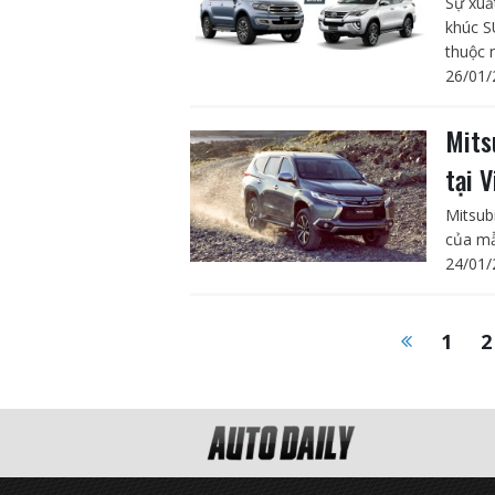
Sự xuấ
khúc S
thuộc 
26/01/
Mits
tại 
Mitsub
của mẫ
24/01/
1
2