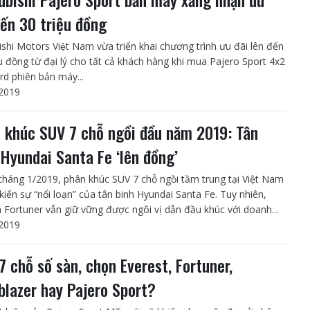
đến 30 triệu đồng
shi Motors Việt Nam vừa triển khai chương trình ưu đãi lên đến
̣u đồng từ đại lý cho tất cả khách hàng khi mua Pajero Sport 4x2
d phiên bản máy...
2019
 khúc SUV 7 chỗ ngồi đầu năm 2019: Tân
 Hyundai Santa Fe ‘lên đồng’
tháng 1/2019, phân khúc SUV 7 chỗ ngồi tầm trung tại Việt Nam
kiến sự “nổi loạn” của tân binh Hyundai Santa Fe. Tuy nhiên,
 Fortuner vẫn giữ vững được ngôi vị dẫn đầu khúc với doanh...
2019
7 chỗ số sàn, chọn Everest, Fortuner,
lblazer hay Pajero Sport?