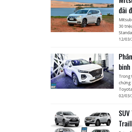
đãi 
Mitsubi
30 triê
Standar
12/03/
Phân
binh
Trong 
chứng 
Toyota
02/03/
SUV 
Trai