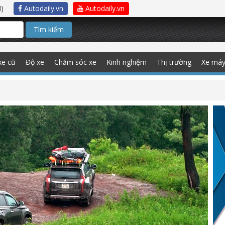
)
Autodaily.vn
Autodaily.vn
Tìm kiếm
xe cũ
Độ xe
Chăm sóc xe
Kinh nghiệm
Thị trường
Xe má