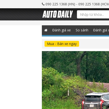
090 225 1368 (HN) - 090 225 1368 (HCM
Đánh giá xe
So sánh
Đánh giá 
Mua - Bán xe ngay