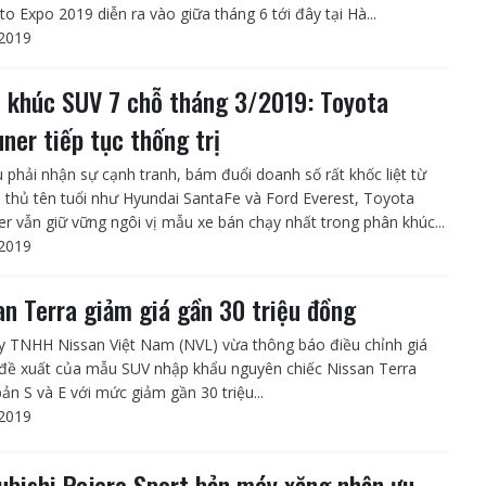
to Expo 2019 diễn ra vào giữa tháng 6 tới đây tại Hà...
2019
 khúc SUV 7 chỗ tháng 3/2019: Toyota
uner tiếp tục thống trị
 phải nhận sự cạnh tranh, bám đuổi doanh số rất khốc liệt từ
i thủ tên tuổi như Hyundai SantaFe và Ford Everest, Toyota
er vẫn giữ vững ngôi vị mẫu xe bán chạy nhất trong phân khúc...
2019
an Terra giảm giá gần 30 triệu đồng
y TNHH Nissan Việt Nam (NVL) vừa thông báo điều chỉnh giá
 đề xuất của mẫu SUV nhập khẩu nguyên chiếc Nissan Terra
ản S và E với mức giảm gần 30 triệu...
2019
ubishi Pajero Sport bản máy xăng nhận ưu