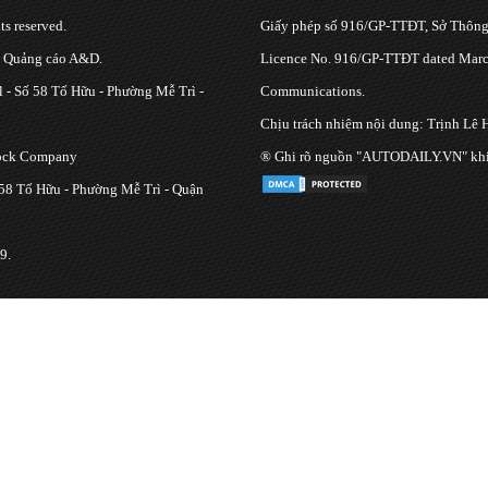
s reserved.
Giấy phép số 916/GP-TTĐT, Sở Thông 
g Quảng cáo A&D.
Licence No. 916/GP-TTĐT dated March
 - Số 58 Tố Hữu - Phường Mễ Trì -
Communications.
Chịu trách nhiệm nội dung: Trịnh Lê 
tock Company
® Ghi rõ nguồn "AUTODAILY.VN" khi bạ
 58 Tố Hữu - Phường Mễ Trì - Quận
9.