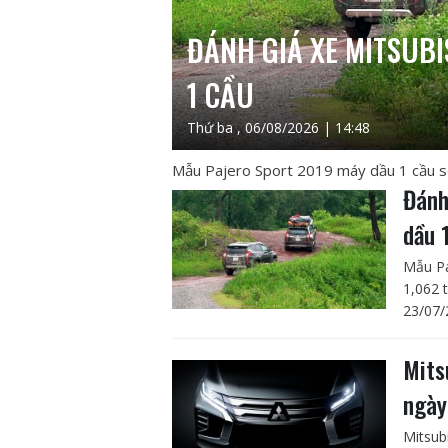
ĐÁNH GIÁ XE MITSUBI
1 CẦU
Thứ ba , 06/08/2026 | 14:48
Mẫu Pajero Sport 2019 máy dầu 1 cầu số
Đánh
dầu 
Mẫu Pa
1,062 
23/07/
Mits
ngày
Mitsub