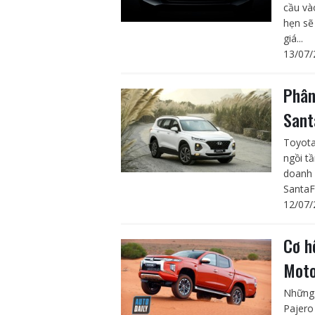
cầu và
hẹn sẽ
giá...
13/07/
Phân
Sant
Toyota
ngồi t
doanh 
SantaFe
12/07/
Cơ h
Moto
Những 
Pajero