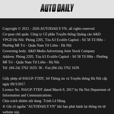
Copyright © 2012 - 2026 AUTODAILY.VN, all rights reserved.
Cơ quan chủ quản: Công ty Cổ phần Truyền thông Quảng cáo A&D.
VPGD Hà Nội: Phòng 2205, Tòa A3 Ecolife Capitol - Số 58 Tố Hữu -
Phường Mễ Trì - Quận Nam Từ Liêm - Hà Nội
Governing body: A&D Media Advertising Joint Stock Company
Address: Phòng 2205, Tòa A3 Ecolife Capitol - Số 58 Tố Hữu - Phường
Mễ Trì - Quận Nam Từ Liêm - Hà Nội
Tel: (84-24) 3762 1635/ 36 - Fax:(84-24) 3762 1639.
Giấy phép số 916/GP-TTĐT, Sở Thông tin và Truyền thông Hà Nội cấp
ngày 09/3/2017.
Licence No. 916/GP-TTĐT dated March 9, 2017 by Ha Noi Deparment of
Information and Communications.
Chịu trách nhiệm nội dung: Trịnh Lê Hùng.
® Ghi rõ nguồn "AUTODAILY.VN" khi bạn phát hành lại thông tin từ
website này.