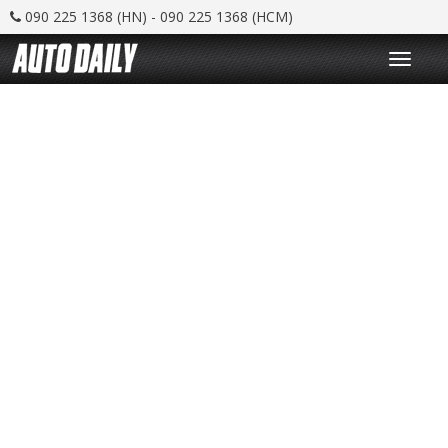
090 225 1368 (HN) - 090 225 1368 (HCM)
T
o
g
g
l
e
n
a
v
i
g
a
t
i
o
n