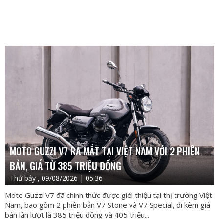
MOTO GUZZI V7 RA MẮT TẠI VIỆT NAM VỚI 2 PHIÊN
BẢN, GIÁ TỪ 385 TRIỆU ĐỒNG
Thứ bảy , 09/08/2026 | 05:36
Moto Guzzi V7 đã chính thức được giới thiệu tại thị trường Việt
Nam, bao gồm 2 phiên bản V7 Stone và V7 Special, đi kèm giá
bán lần lượt là 385 triệu đồng và 405 triệu...