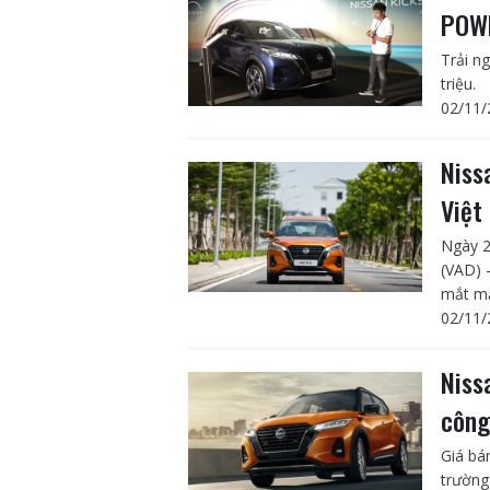
POWE
Trải n
triệu.
02/11/
Niss
Việt
Ngày 2
(VAD) 
mắt mẫ
02/11/
Niss
công
Giá bá
trường