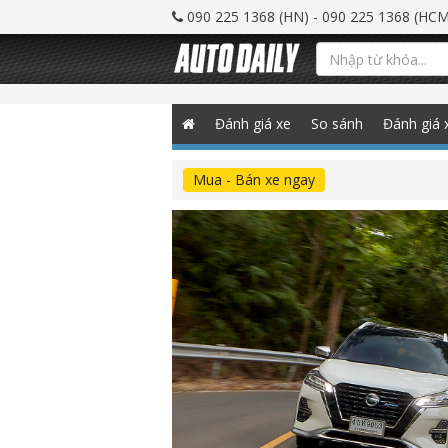
090 225 1368 (HN) - 090 225 1368 (HCM
Đánh giá xe
So sánh
Đánh giá 
Mua - Bán xe ngay