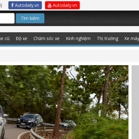
)
Autodaily.vn
Autodaily.vn
Tìm kiếm
xe cũ
Độ xe
Chăm sóc xe
Kinh nghiệm
Thị trường
Xe má