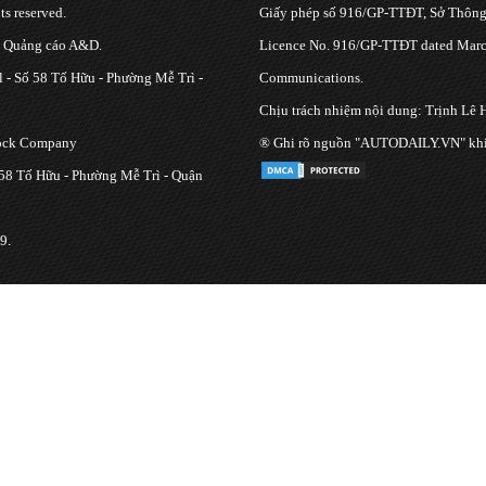
s reserved.
Giấy phép số 916/GP-TTĐT, Sở Thông 
g Quảng cáo A&D.
Licence No. 916/GP-TTĐT dated March
 - Số 58 Tố Hữu - Phường Mễ Trì -
Communications.
Chịu trách nhiệm nội dung: Trịnh Lê 
tock Company
® Ghi rõ nguồn "AUTODAILY.VN" khi bạ
 58 Tố Hữu - Phường Mễ Trì - Quận
9.