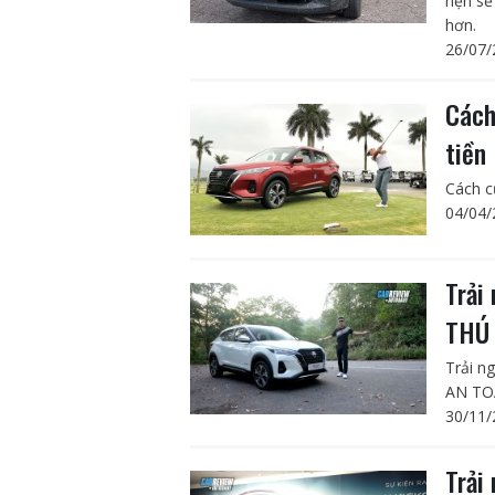
hẹn sẽ
hơn.
26/07/
Cách
tiền
Cách c
04/04/
Trải
THÚ 
Trải n
AN TO
30/11/
Trải