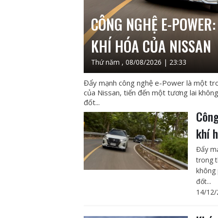
CÔNG NGHỆ E-POWER: 
KHÍ HÓA CỦA NISSAN
Thứ năm , 08/08/2026 | 23:33
Đẩy mạnh công nghệ e-Power là một tron
của Nissan, tiến đến một tương lai khôn
đốt...
Công
khí 
Đẩy mạ
trong 
không 
đốt...
14/12/