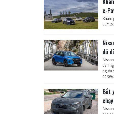
Khám
e-Po
Khám p
03/12/
Niss
đủ d
Nissan
tiện n
người 
20/09/
Bắt 
chạy
Nissan