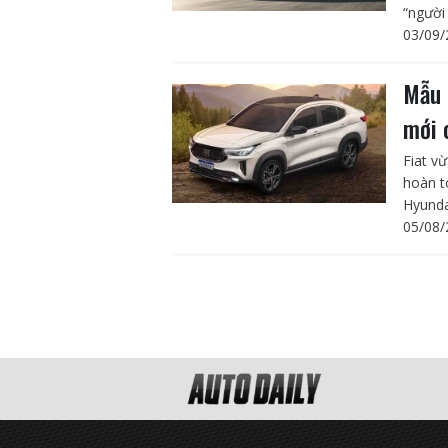
“người 
03/09/
Mẫu 
mới 
Fiat v
hoàn t
Hyundai
05/08/